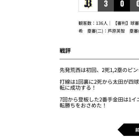
3
0
観客数：136人｜ 【審判】球
希 塁審(二)：芦原英智 塁審
戦評
先発荒西は初回、2死1,2塁のピ
打線は1回裏に2死から太田が四
転に成功する！
7回から登板した2番手金田は1
転勝ちをおさめた！