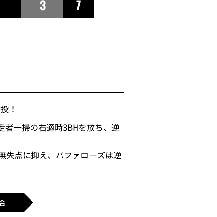
3
7
好投！
走者一掃の右適時3BHを放ち、逆
が無失点に抑え、バファローズは逆
合