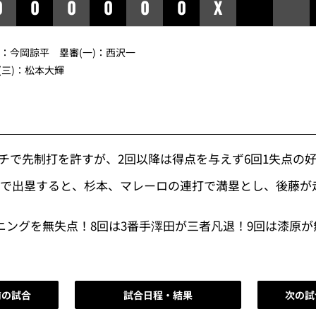
0
0
0
0
0
0
X
審：今岡諒平 塁審(一)：西沢一
(三)：松本大輝
ンチで先制打を許すが、2回以降は得点を与えず6回1失点の
球で出塁すると、杉本、マレーロの連打で満塁とし、後藤が
イニングを無失点！8回は3番手澤田が三者凡退！9回は漆原
前の試合
試合日程・結果
次の試