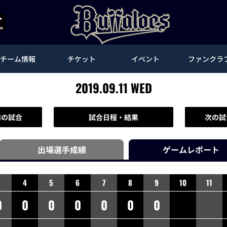
チーム情報
チケット
イベント
ファンクラ
2019.09.11 WED
前の試合
試合日程・結果
次の試
出場選手
成績
ゲーム
レポート
3
4
5
6
7
8
9
10
11
0
0
0
0
0
0
0