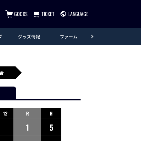
GOODS
TICKET
LANGUAGE
ブ
グッズ情報
ファーム
エンタメ
合
12
R
H
1
5