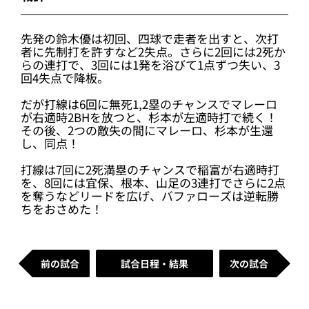
先発の鈴木優は初回、四球で走者を出すと、次打
者に先制打を許すなど2失点。さらに2回には2死か
らの連打で、3回には1発を浴びて1点ずつ失い、3
回4失点で降板。
だが打線は6回に無死1,2塁のチャンスでマレーロ
が右適時2BHを放つと、杉本が左適時打で続く！
その後、2つの敵失の間にマレーロ、杉本が生還
し、同点！
打線は7回に2死満塁のチャンスで稲富が右適時打
を、8回には宜保、根本、山足の3連打でさらに2点
を奪うなどリードを広げ、バファローズは逆転勝
ちをおさめた！
前の試合
試合日程・結果
次の試合