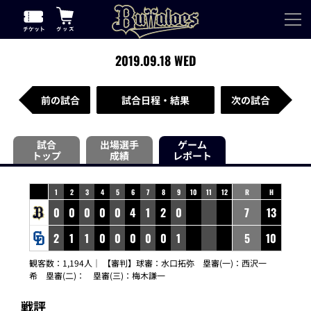
2019.09.18 WED
前の試合
試合日程・結果
次の試合
試合
出場選手
ゲーム
トップ
成績
レポート
1
2
3
4
5
6
7
8
9
10
11
12
R
H
0
0
0
0
0
4
1
2
0
7
13
2
1
1
0
0
0
0
0
1
5
10
観客数：1,194人｜ 【審判】球審：水口拓弥 塁審(一)：西沢一
希 塁審(二)： 塁審(三)：梅木謙一
戦評