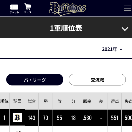
1軍順位表
順位表・対戦成績
パ・リーグ
交流戦
順位
球団
試合
勝
敗
分
勝率
差
得点
失
1
143
70
55
18
.560
-
551
50