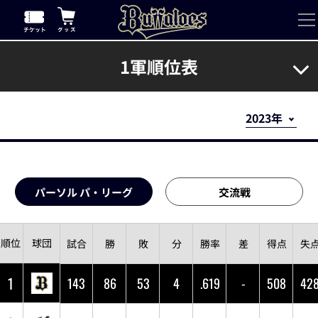
1軍順位表
順位表・対戦成績
パーソル パ・リーグ
交流戦
順位
球団
試合
勝
敗
分
勝率
差
得点
失
1
143
86
53
4
.619
-
508
42