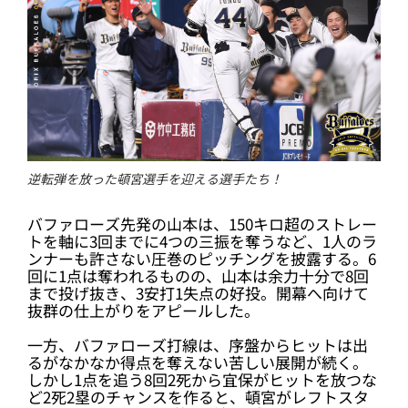
逆転弾を放った頓宮選手を迎える選手たち！
バファローズ先発の山本は、150キロ超のストレー
トを軸に3回までに4つの三振を奪うなど、1人のラ
ンナーも許さない圧巻のピッチングを披露する。6
回に1点は奪われるものの、山本は余力十分で8回
まで投げ抜き、3安打1失点の好投。開幕へ向けて
抜群の仕上がりをアピールした。
一方、バファローズ打線は、序盤からヒットは出
るがなかなか得点を奪えない苦しい展開が続く。
しかし1点を追う8回2死から宜保がヒットを放つな
ど2死2塁のチャンスを作ると、頓宮がレフトスタ