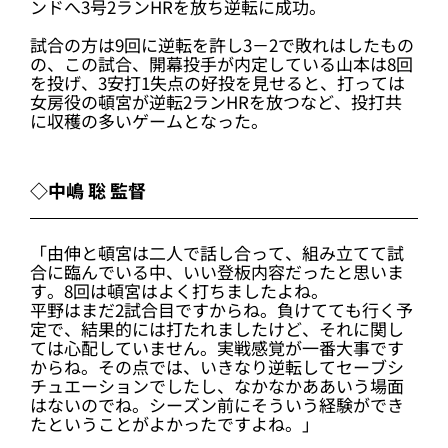
ンドへ3号2ランHRを放ち逆転に成功。
試合の方は9回に逆転を許し3－2で敗れはしたもの
の、この試合、開幕投手が内定している山本は8回
を投げ、3安打1失点の好投を見せると、打っては
女房役の頓宮が逆転2ランHRを放つなど、投打共
に収穫の多いゲームとなった。
◇中嶋 聡 監督
「由伸と頓宮は二人で話し合って、組み立てて試
合に臨んでいる中、いい登板内容だったと思いま
す。8回は頓宮はよく打ちましたよね。
平野はまだ2試合目ですからね。負けてても行く予
定で、結果的には打たれましたけど、それに関し
ては心配していません。実戦感覚が一番大事です
からね。その点では、いきなり逆転してセーブシ
チュエーションでしたし、なかなかああいう場面
はないのでね。シーズン前にそういう経験ができ
たということがよかったですよね。」