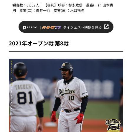
観客数：8,032人｜ 【審判】球審：杉永政信 塁審(一)：山本貴
則 塁審(二)：白井一行 塁審(三)：水口拓弥
ダイジェスト映像を見る
2021年オープン戦 第8戦