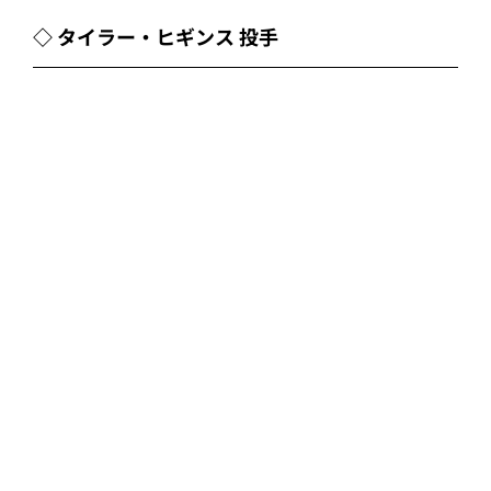
抑える）ああいう展開になって、だんだんみんな
力が入って、火が点いた感じになりましたし、非
常にいい展開になってくれましたね。
元は大したものですよ。一軍のオープン戦でヒッ
トを打つなんてすごいことです。紅林は、ずっと
出てて疲れもあるだろうし、いろいろな面で必ず
落ちてくることもある。そういう中でもしっかり
と振っていくということは忘れずにやってくれて
いる。結果が出てよかったですね。」
◇ タイラー・ヒギンス 投手