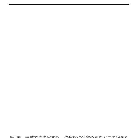
いうのを意識しました。ボール先行になったら、
どうしても苦しいピッチングになってしまいます
ので、ストライク先行というのも意識して、力み
すぎないように8割くらいの力で投げました。今シ
ーズンは開幕一軍をつかみ取り、一軍で完走でき
るようにがんばります！」
◇ 吉田 凌 投手