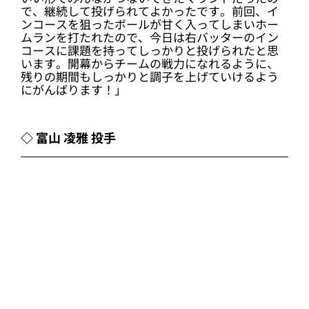
1イニングを3者凡退と、好アピールを続けるルーキーの阿部
投手！
＜1イニングを三者凡退に抑える好投！開幕一軍へ
向けて好アピールに成功！＞
「正直、少しプレッシャーではあったんですが、
いい形でみんながつないできたマウンドだったの
で、継続して投げられてよかったです。前回、イ
ンコースを狙ったボールが甘く入ってしまいホー
ムランを打たれたので、今日は右バッターのイン
コースに課題を持ってしっかりと投げられたと思
います。開幕からチームの戦力になれるように、
残りの期間もしっかりと調子を上げていけるよう
にがんばります！」
◇ 富山 凌雅 投手