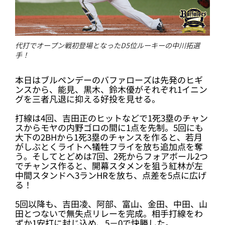
代打でオープン戦初登場となったD5位ルーキーの中川拓選
手！
本日はブルペンデーのバファローズは先発のヒギ
ンスから、能見、黒木、鈴木優がそれぞれ1イニン
グを三者凡退に抑える好投を見せる。
打線は4回、吉田正のヒットなどで1死3塁のチャン
スからモヤの内野ゴロの間に1点を先制。5回にも
大下の2BHから1死3塁のチャンスを作ると、若月
がしぶとくライトへ犠牲フライを放ち追加点を奪
う。そしてとどめは7回、2死からフォアボール2つ
でチャンス作ると、開幕スタメンを狙う紅林が左
中間スタンドへ3ランHRを放ち、点差を5点に広げ
る！
5回以降も、吉田凌、阿部、富山、金田、中田、山
田とつないで無失点リレーを完成。相手打線をわ
ずか1安打に封じ込め、5－0で快勝した。