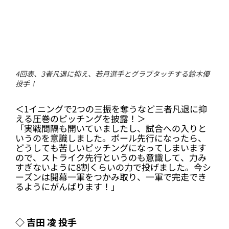
4回表、3者凡退に抑え、若月選手とグラブタッチする鈴木優
投手！
＜1イニングで2つの三振を奪うなど三者凡退に抑
える圧巻のピッチングを披露！＞
「実戦間隔も開いていましたし、試合への入りと