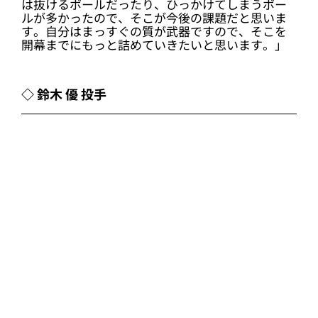
3番手として1イニングを3者凡退に抑えた黒木投手！
＜1イニングを三者凡退に抑え、復活をアピール！
＞
「今日は低めに投げることをテーマに投げまし
た。この前よりはまっすぐはよくなっていると思
いますが、もっとよくなると思いますし、変化球
は抜けるボールだったり、ひっかけてしまうボー
ルが多かったので、そこが今後の課題だと思いま
す。自分はまっすぐの質が武器ですので、そこを
開幕までにもっと詰めていきたいと思います。」
◇ 鈴木 優 投手