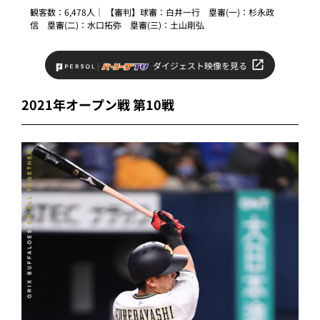
観客数：6,478人｜ 【審判】球審：白井一行 塁審(一)：杉永政
信 塁審(二)：水口拓弥 塁審(三)：土山剛弘
ダイジェスト映像を見る
2021年オープン戦 第10戦