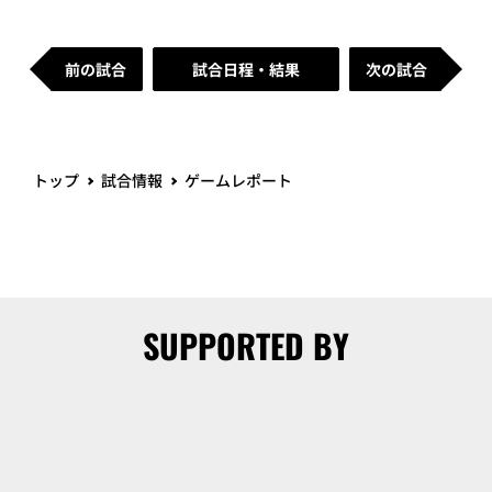
＜1イニングを無失点に抑える好投！＞
「ランナーを出してしまっても自分のピッチング
をすることを考えて落ち着いて投げられたと思い
ます。常にどんどん攻めるピッチングが自分の持
ち味なので、これからも続けていきたいと思いま
す。まっすぐはスピードもキレもいい感じできて
いますが、コントロールの部分は課題だと思いま
す。シーズンでは大事なところを任せてもらえる
ように、安心して見てもらえるようなピッチング
をしていけるようにがんばります。」
前の試合
試合日程・結果
次の試合
トップ
試合情報
ゲームレポート