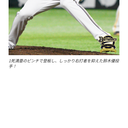
1死満塁のピンチで登板し、しっかり右打者を抑えた鈴木優投
手！