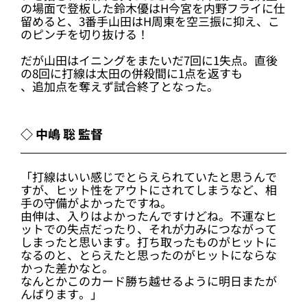
の場面で登板した鈴木優はH今宮を内野フライに仕
留めると、3番手山田はH周東を空三振に抑え、こ
のピンチを切り抜ける！
だが山田はイニングをまたいだ7回に1失点。直後
の8回に打線は太田の併殺間に1点を返すも
、追加点を奪えず試合終了となった。
◇ 中嶋 聡 監督
「打線はいい感じでとらえられていたと思うんで
すが、ヒット性をアウトにされてしまうなど、相
手の守備がよかったですね。
由伸は、入りはよかったんですけどね。不運なヒ
ットでの失点だったり、それが力みにつながって
しまったと思います。打ち取ったものがヒットに
なるのと、とらえたと思ったのがヒットにならな
かった差かなと。
なんとかこのカード勝ち越せるように明日またが
んばります。」