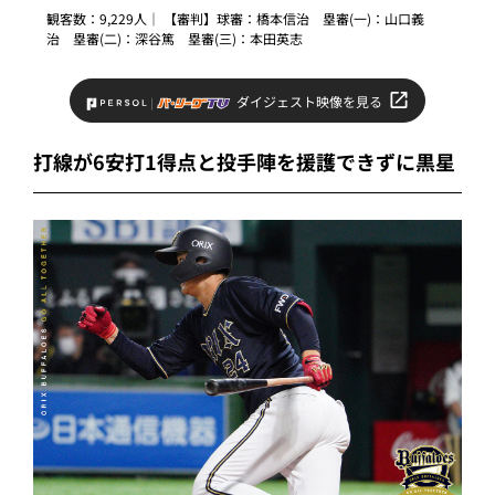
観客数：9,229人｜ 【審判】球審：橋本信治 塁審(一)：山口義
治 塁審(二)：深谷篤 塁審(三)：本田英志
ダイジェスト映像を見る
打線が6安打1得点と投手陣を援護できずに黒星