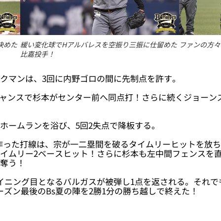
決めた
緩い変化球でHアルバレスを空振り三振に仕留めた
ファンの方々
比嘉投手！
ークマンは、3回に内野ゴロの間に先制点を許す。
のチャンスで杉本がセンター前へ同点打！さらに続くジョー
ホームランを浴び、5回2失点で降板する。
を作った打線は、宗が一二塁間を破るタイムリーヒットを放
タイムリー2ベースヒット！さらに杉本も左中間フェンスを
を奪う！
イニング目となるバルガスが被弾し1点を返される。それで
ズン最後のBs夏の陣を2勝1分の勝ち越しで終えた！