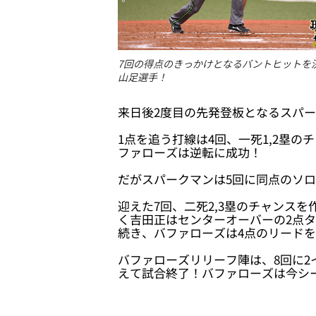
7回の得点のきっかけとなるバントヒットを
山足選手！
来日後2度目の先発登板となるスパ
1点を追う打線は4回、一死1,2塁
ファローズは逆転に成功！
だがスパークマンは5回に同点のソロ
迎えた7回、二死2,3塁のチャンス
く吉田正はセンターオーバーの2点
続き、バファローズは4点のリード
バファローズリリーフ陣は、8回に2
えて試合終了！バファローズは今シー