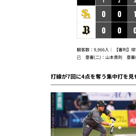
1
2
0
0
0
0
観客数：9,966人｜ 【審判】
已 塁審(二)：山本貴則 塁審
打線が7回に4点を奪う集中打を見