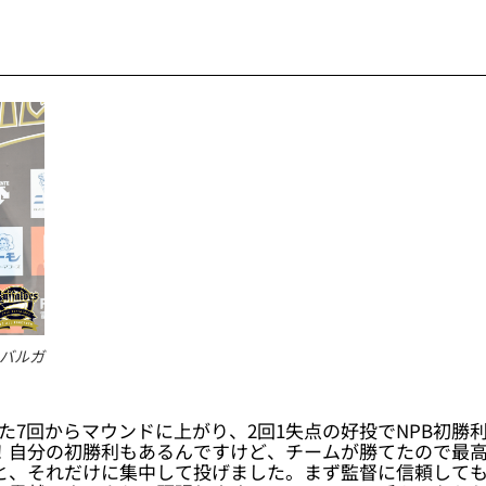
たバルガ
えた7回からマウンドに上がり、2回1失点の好投でNPB初勝
！自分の初勝利もあるんですけど、チームが勝てたので最
と、それだけに集中して投げました。まず監督に信頼して