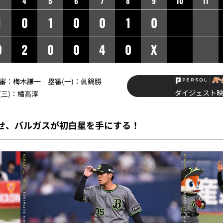
3
4
5
6
7
8
9
10
11
1
0
1
0
0
1
0
0
2
0
0
4
0
X
球審：梅木謙一 塁審(一)：眞鍋勝
ダイジェスト
(三)：橘髙淳
せ、バルガスが初白星を手にする！