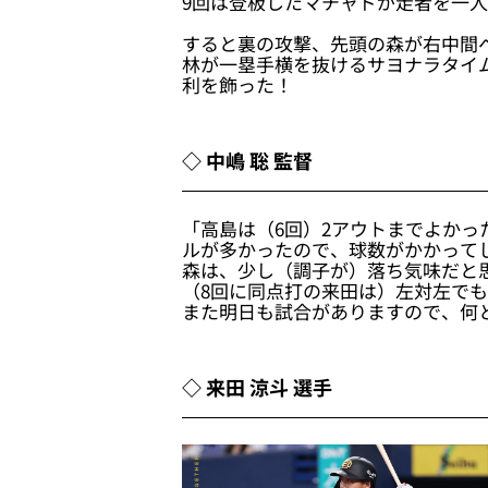
9回は登板したマチャドが走者を一
すると裏の攻撃、先頭の森が右中間
林が一塁手横を抜けるサヨナラタイ
利を飾った！
◇ 中嶋 聡 監督
「高島は（6回）2アウトまでよか
ルが多かったので、球数がかかって
森は、少し（調子が）落ち気味だと
（8回に同点打の来田は）左対左で
また明日も試合がありますので、何
◇ 来田 涼斗 選手