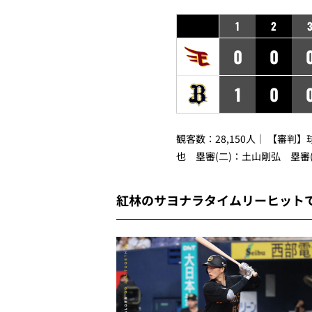
1
2
0
0
1
0
観客数：28,150人｜ 【審判
也 塁審(二)：土山剛弘 塁審
紅林のサヨナラタイムリーヒット