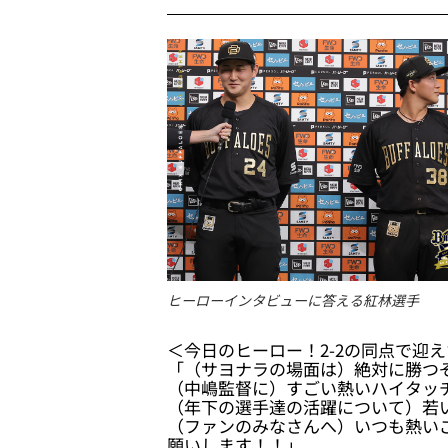
ヒーローインタビューに答える紅林選手
＜今日のヒーロー！2-2の同点で迎
「（サヨナラの場面は）絶対に勝つ
（中嶋監督に）すごい熱いハイタッ
（年下の選手達の活躍について）若
（ファンのみなさんへ）いつも熱い
願いします！！」