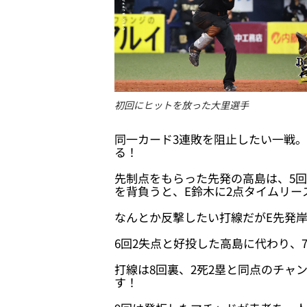
初回にヒットを放った大里選手
同一カード3連敗を阻止したい一戦
る！
先制点をもらった先発の高島は、5回
を背負うと、E鈴木に2点タイムリ
なんとか反撃したい打線だがE先発岸
6回2失点と好投した高島に代わり、
打線は8回裏、2死2塁と同点のチ
す！