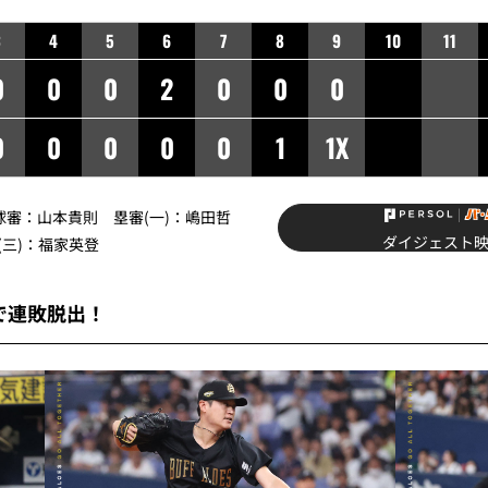
3
4
5
6
7
8
9
10
11
0
0
0
2
0
0
0
0
0
0
0
0
1
1X
】球審：山本貴則 塁審(一)：嶋田哲
ダイジェスト
(三)：福家英登
で連敗脱出！