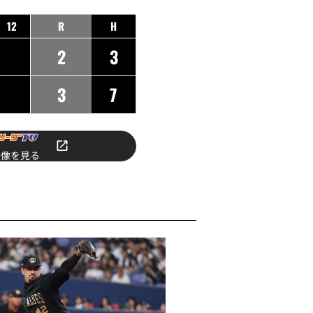
12
R
H
2
3
3
7
映像を見る