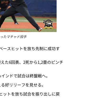
ったマチャド投手
ーベースヒットを放ち先制に成功す
た6回表、2死から1,2塁のピンチ
ハインドで試合は終盤戦へ。
える好リリーフを見せる。
スヒットを放ち試合を振り出しに戻