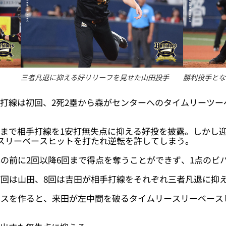
三者凡退に抑える好リリーフを見せた山田投手
勝利投手とな
。打線は初回、2死2塁から森がセンターへのタイムリーツ
まで相手打線を1安打無失点に抑える好投を披露。しかし迎え
ースリーベースヒットを打たれ逆転を許してしまう。
の前に2回以降6回まで得点を奪うことができず、1点のビ
7回は山田、8回は吉田が相手打線をそれぞれ三者凡退に抑
ャンスを作ると、来田が左中間を破るタイムリースリーベー