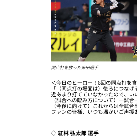
同点打を放った来田選手
＜今日のヒーロー！8回の同点打を含
「（同点打の場面は）後ろにつなげ
近あまり打てていなかったので、い
（試合への臨み方について）一試合
（今後に向けて）これからは全試合
ファンの皆様、いつも温かいご声援
◇ 紅林 弘太郎 選手