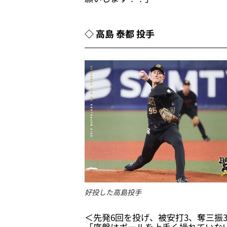
◇ 高島 泰都 投手
好投した高島投手
＜先発6回を投げ、被安打3、奪三振3
「序盤はボールを上手く操れていな