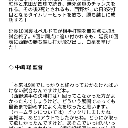
紅林と来田が四球で続き、無死満塁のチャンスを
作る。その後2死とされるも、西野がこの日3安打
目となるタイムリーヒットを放ち、勝ち越しに成
功する！
延長10回裏はペルドモが相手打線を無失点に抑え
試合終了。9回に同点に追い付かれるも、延長10回
表に西野の勝ち越し打が飛び出し、白星を挙げ
た！
◇ 中嶋 聡 監督
「本来は9回でしっかりと終わっておかなければい
けない試合なんですけどね。
（西野選手の決勝打は）回ってこなかった方がよ
かったんでしょうけど、どういう展開であっても
最後まで諦めずによく点を取ったと思います。
（ホームランについては）ビックリしましたね。
宮城は、あと1アウトでしたからね。どうにか取っ
て欲しかったんですけど、あそこでいっぱいいっ