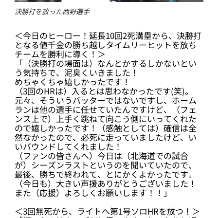
決勝打を放った西野選手
＜今日のヒーロー！延長10回2死満塁から、決勝打
となる値千金の勝ち越しタイムリーヒットを放ち
チームを勝利に導く！＞
「（決勝打の場面は）なんとかするしかないとい
う気持ちで、泥臭くいきました！
めちゃくちゃ嬉しかったです！
（3回のHRは）入るとは思わなかったです(笑)。
元々、そういうバッターではないですし、ホーム
ランは他の選手に任せていたんですけど、（フェ
ンス上で）上手く跳ねて向こう側にいってくれた
ので嬉しかったです！（感触としては）確信は全
然なかったので、必死に走っていましたけど、い
いバウンドしてくれました！
（ファンの皆さんへ）今日は（北海道での試合
が）シーズンラストというのを聞いていたので、
最後、勝ちで終われて、とにかくよかったです。
（今日も）大きい声援ありがとうございました！
また（応援）よろしくお願いします！！」
＜3回無死から、ライトへ第1号ソロHRを放つ！＞