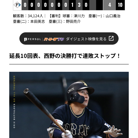
0
0
0
0
0
0
0
1
3
0
4
10
観客数：34,124人｜ 【審判】球審：津川力 塁審(一)：山口義治
塁審(二)：本田英志 塁審(三)：野田亮介
ダイジェスト映像を見る
延長10回表、西野の決勝打で連敗ストップ！