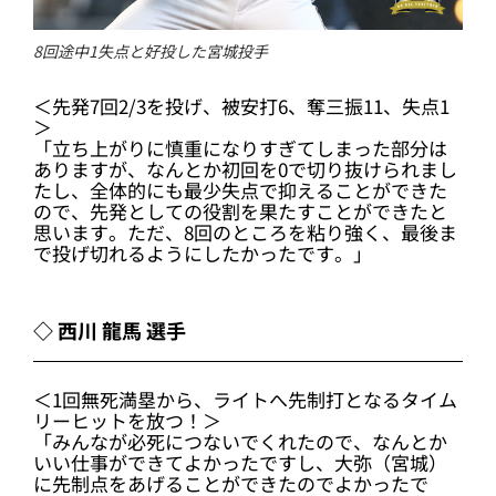
8回途中1失点と好投した宮城投手
＜先発7回2/3を投げ、被安打6、奪三振11、失点1
＞
「立ち上がりに慎重になりすぎてしまった部分は
ありますが、なんとか初回を0で切り抜けられまし
たし、全体的にも最少失点で抑えることができた
ので、先発としての役割を果たすことができたと
思います。ただ、8回のところを粘り強く、最後ま
で投げ切れるようにしたかったです。」
◇ 西川 龍馬 選手
＜1回無死満塁から、ライトへ先制打となるタイム
リーヒットを放つ！＞
「みんなが必死につないでくれたので、なんとか
いい仕事ができてよかったですし、大弥（宮城）
に先制点をあげることができたのでよかったで