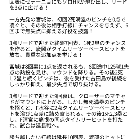
回表にセデーニョにもソロHRが飛び出し、リード
を3点に広げる！
一方先発の宮城は、初回2死満塁のピンチを0点で
凌ぐと、その後は相手打線にチャンスを与えず、6
回まで無失点に抑える好投を披露！
3点リードで迎えた終盤7回表、1死2塁のチャンス
を作ると、廣岡がタイムリーツーベースヒットを
放ち、貴重な追加点を挙げる！
宮城は8回裏に1点を返されるも、8回途中125球1失
点の熱投を見せ、マウンドを降りる。その後2死
1,2塁と続くピンチは、後を受けた古田島が後続を
しっかり抑え、最少失点で切り抜ける。
3点リードで迎えた9回裏は、クローザーのマチャ
ドがマウンドに上がる。しかし無死満塁のピンチ
を招くと、F水谷に2点タイムリーツーベースヒッ
トを浴び1点差に詰め寄られる。その後1死2,3塁と
し、F清宮に痛恨の同点タイムリーヒットを打た
れ、試合は延長戦へ。
勝ち越したい打線は延長10回表、渡部のヒットに