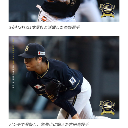
3安打2打点1本塁打と活躍した西野選手
ピンチで登板し、無失点に抑えた古田島投手