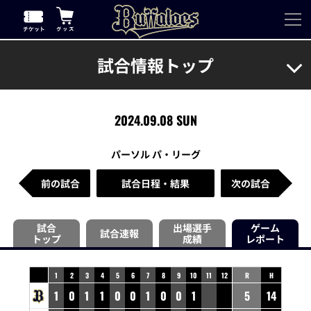
試合情報トップ
2024.09.08 SUN
パーソル パ・リーグ
前の試合
試合日程・結果
次の試合
試合
出場選手
ゲーム
試合速報
トップ
成績
レポート
1
2
3
4
5
6
7
8
9
10
11
12
R
H
1
0
1
1
0
0
1
0
0
1
5
14