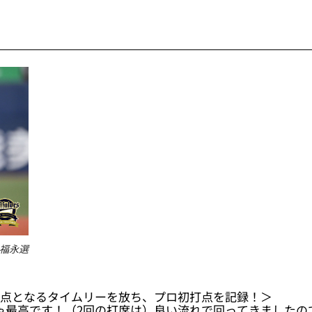
福永選
加点となるタイムリーを放ち、プロ初打点を記録！＞
ゃ最高です！（2回の打席は）良い流れで回ってきましたの