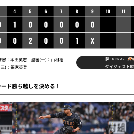
3
4
5
6
7
8
9
10
11
0
1
0
0
0
0
0
0
0
2
0
0
1
X
】球審：本田英志 塁審(一)：山村裕
ダイジェスト
(三)：福家英登
カード勝ち越しを決める！