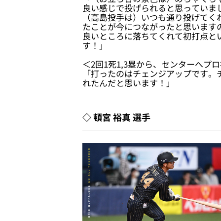
良い感じで投げられると思っていま
（高島投手は）いつも通り投げてく
たことが今につながったと思います
良いところに落ちてくれて初打点と
す！」
＜2回1死1,3塁から、センターへ
「打ったのはチェンジアップです。
れたんだと思います！」
◇ 頓宮 裕真 選手