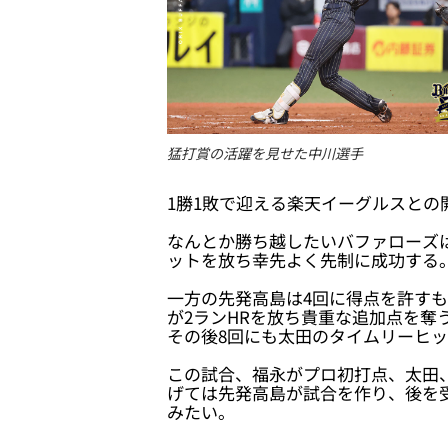
猛打賞の活躍を見せた中川選手
1勝1敗で迎える楽天イーグルスとの
なんとか勝ち越したいバファローズ
ットを放ち幸先よく先制に成功する
一方の先発高島は4回に得点を許すも
が2ランHRを放ち貴重な追加点を奪
その後8回にも太田のタイムリーヒッ
この試合、福永がプロ初打点、太田
げては先発高島が試合を作り、後を
みたい。