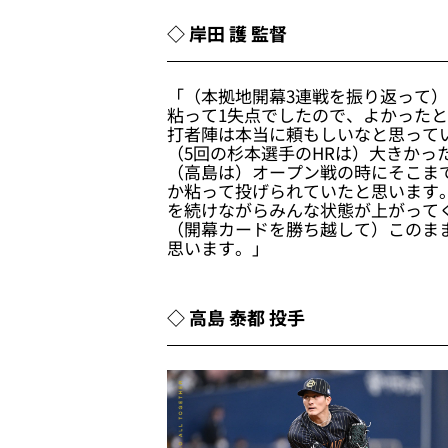
◇ 岸田 護 監督
「（本拠地開幕3連戦を振り返って
粘って1失点でしたので、よかった
打者陣は本当に頼もしいなと思って
（5回の杉本選手のHRは）大きかっ
（高島は）オープン戦の時にそこま
か粘って投げられていたと思います
を続けながらみんな状態が上がって
（開幕カードを勝ち越して）このま
思います。」
◇ 高島 泰都 投手