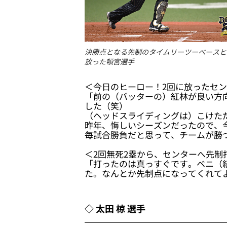
決勝点となる先制のタイムリーツーベースヒ
放った頓宮選手
＜今日のヒーロー！2回に放ったセン
「前の（バッターの）紅林が良い方
した（笑）
（ヘッドスライディングは）こけた
昨年、悔しいシーズンだったので、
毎試合勝負だと思って、チームが勝
＜2回無死2塁から、センターへ先制
「打ったのは真っすぐです。ベニ（
た。なんとか先制点になってくれて
◇ 太田 椋 選手