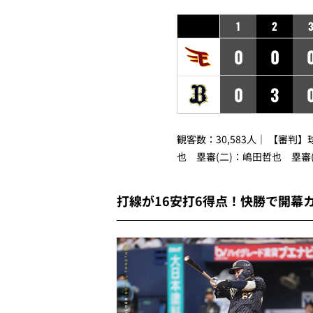
1
2
0
0
0
3
観客数：30,583人｜ 【審判
也 塁審(二)：嶋田哲也 塁審
打線が16安打6得点！快勝で開幕