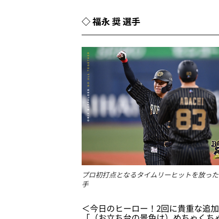
◇ 福永 奨 選手
プロ初打点となるタイムリーヒットを放った
手
＜今日のヒーロー！2回に貴重な追
「（お立ち台の景色は）めちゃくち