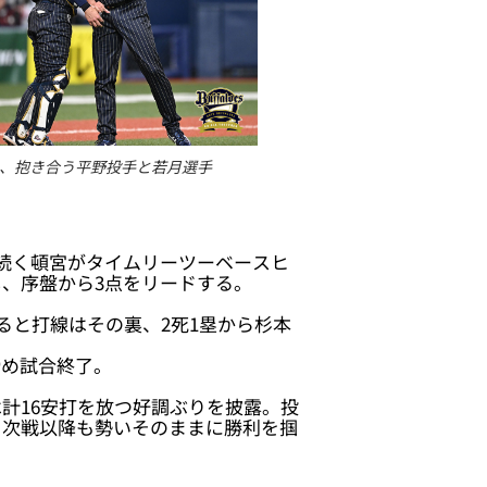
、抱き合う平野投手と若月選手
続く頓宮がタイムリーツーベースヒ
、序盤から3点をリードする。
ると打線はその裏、2死1塁から杉本
締め試合終了。
計16安打を放つ好調ぶりを披露。投
。次戦以降も勢いそのままに勝利を掴