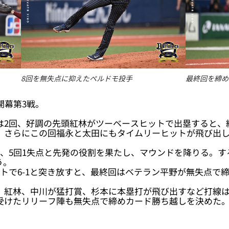
8回を無失点に抑えたペルドモ投手
最終回を締め
開幕第3戦。
は2回、好調の先頭紅林がツーベースヒットで出塁すると、
。さらにこの回福永と太田にもタイムリーヒットが飛び出し
、5回1失点と先発の役割を果たし、マウンドを降りる。す
う。
トで6-1と突き放すと、最終回はベテラン平野が無失点で
、紅林、中川が猛打賞、杉本に本塁打が飛び出すなど打線は
受けたリリーフ陣も無失点で締めカード勝ち越しを決めた