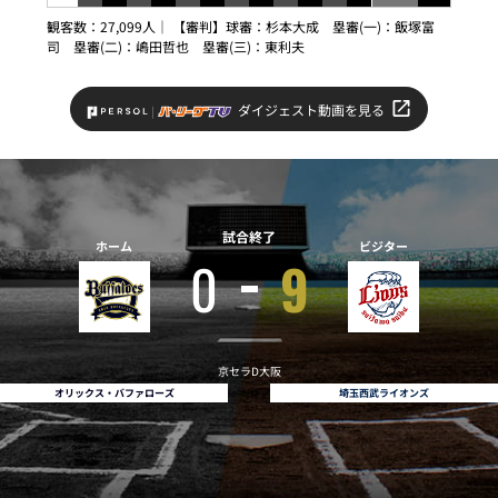
観客数：27,099人｜ 【審判】球審：杉本大成 塁審(一)：飯塚富
司 塁審(二)：嶋田哲也 塁審(三)：東利夫
ダイジェスト動画を見る
試合終了
ホーム
ビジター
0
9
京セラD大阪
オリックス・バファローズ
埼玉西武ライオンズ