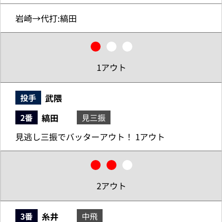
岩崎→代打:縞田
1アウト
武隈
投手
縞田
2番
見三振
見逃し三振でバッターアウト！ 1アウト
2アウト
糸井
3番
中飛