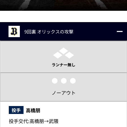
9回裏 オリックスの攻撃
ランナー無し
ノーアウト
高橋朋
投手
投手交代:高橋朋→武隈