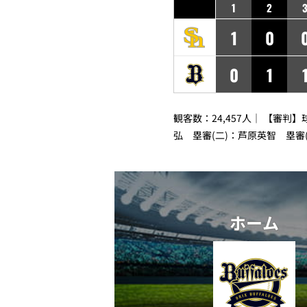
1
2
1
0
0
1
観客数：24,457人｜ 【審判
弘 塁審(二)：芦原英智 塁審
ホーム