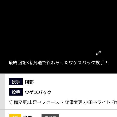
最終回を3者凡退で終わらせたワゲスパック投手！
阿部
投手
ワゲスパック
投手
守備変更:山足→ファースト 守備変更:小田→ライト 