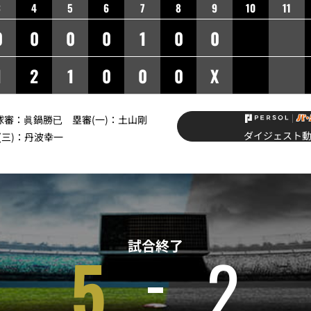
3
4
5
6
7
8
9
10
11
0
0
0
0
1
0
0
1
2
1
0
0
0
X
】球審：眞鍋勝已 塁審(一)：土山剛
ダイジェスト
(三)：丹波幸一
試合終了
5
2