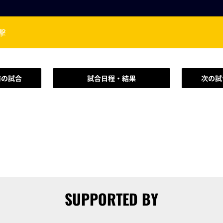
撃
前の試合
試合日程・結果
次の試
SUPPORTED BY