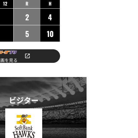
12
R
H
2
4
5
10
動画を見る
ビジター