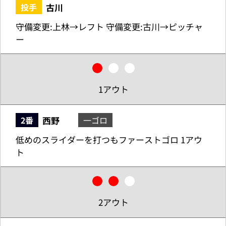
古川
投手
守備変更:上林→レフト 守備変更:古川→ピッチャ
ー
1アウト
西野
2番
一ゴロ
低めのスライダーを打つもファーストゴロ 1アウ
ト
2アウト