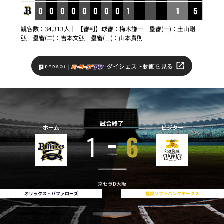
0
0
0
0
0
0
0
0
1
1
5
観客数：34,313人｜ 【審判】球審：梅木謙一 塁審(一)：土山剛
弘 塁審(二)：吉本文弘 塁審(三)：山本貴則
ダイジェスト動画を見る
試合終了
ホーム
ビジター
1
6
京セラD大阪
オリックス・バファローズ
福岡ソフトバンクホークス