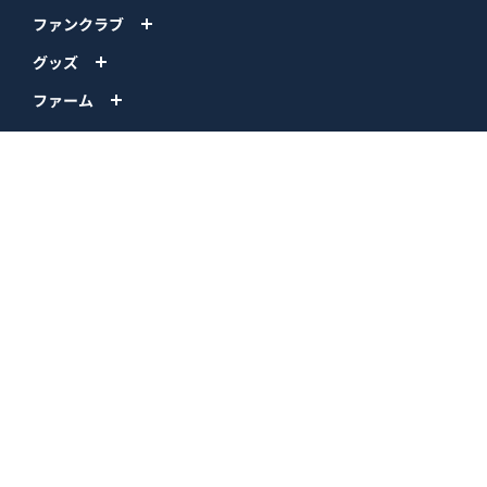
ファンクラブ
グッズ
ファーム
エンタメ
スタジアム
スポンサー
球団情報
問い合わせ
サイトポリシー
プロパティ規定
プライバシーポリシー
BPB DX