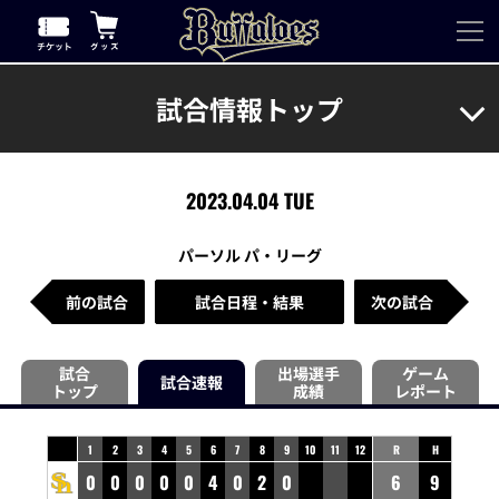
試合情報トップ
2023.04.04 TUE
パーソル パ・リーグ
前の試合
試合日程・結果
次の試合
試合
出場選手
ゲーム
試合速報
トップ
成績
レポート
1
2
3
4
5
6
7
8
9
10
11
12
R
H
0
0
0
0
0
4
0
2
0
6
9