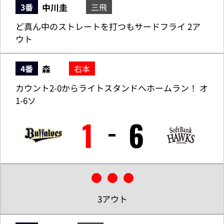
中川圭
3番
三飛
ど真ん中のストレートを打つもサードフライ 2ア
ウト
森
4番
右本
カウント2-0からライトスタンドへホームラン！ オ
1-6ソ
1
6
3アウト