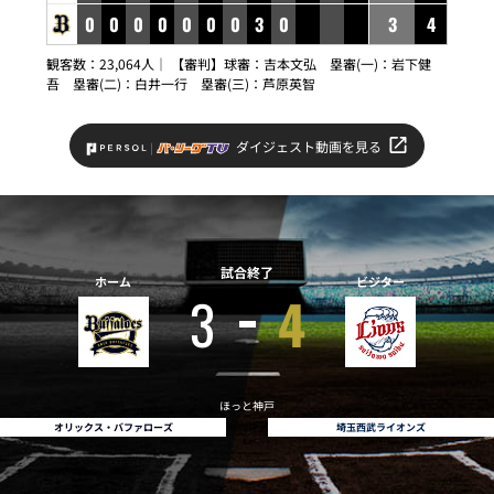
0
0
0
0
0
0
0
3
0
3
4
観客数：23,064人｜ 【審判】球審：吉本文弘 塁審(一)：岩下健
吾 塁審(二)：白井一行 塁審(三)：芦原英智
ダイジェスト動画を見る
試合終了
ホーム
ビジター
3
4
ほっと神戸
オリックス・バファローズ
埼玉西武ライオンズ