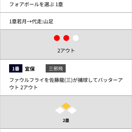
フォアボールを選ぶ 1塁
1塁若月→代走:山足
2アウト
宜保
1番
三邪飛
ファウルフライを佐藤龍(三)が捕球してバッターア
ウト 2アウト
2塁