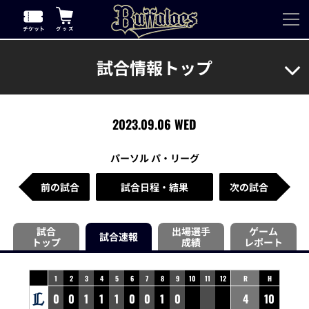
試合情報トップ
2023.09.06 WED
パーソル パ・リーグ
前の試合
試合日程・結果
次の試合
試合
出場選手
ゲーム
試合速報
トップ
成績
レポート
1
2
3
4
5
6
7
8
9
10
11
12
R
H
0
0
1
1
1
0
0
1
0
4
10