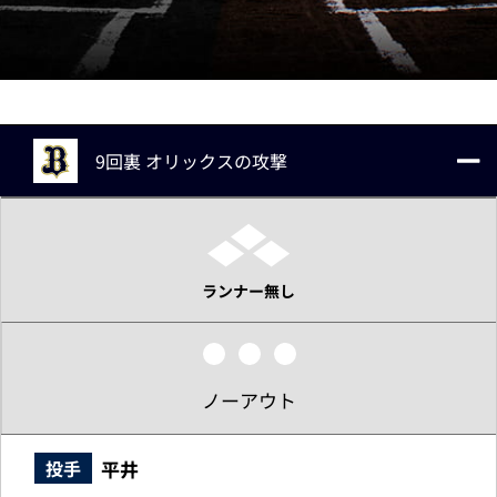
9回裏 オリックスの攻撃
ランナー無し
ノーアウト
平井
投手