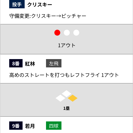
クリスキー
投手
守備変更:クリスキー→ピッチャー
1アウト
紅林
8番
左飛
高めのストレートを打つもレフトフライ 1アウト
1塁
若月
9番
四球