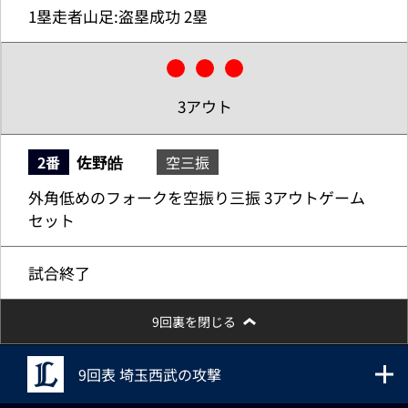
1塁走者山足:盗塁成功 2塁
3アウト
佐野皓
2番
空三振
外角低めのフォークを空振り三振 3アウトゲーム
セット
試合終了
9回裏を閉じる
9回表 埼玉西武の攻撃