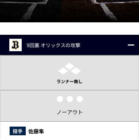
9回裏 オリックスの攻撃
ランナー無し
ノーアウト
佐藤隼
投手