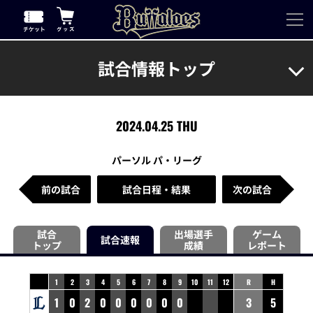
試合情報トップ
2024.04.25 THU
パーソル パ・リーグ
前の試合
試合日程・結果
次の試合
試合
出場選手
ゲーム
試合速報
トップ
成績
レポート
1
2
3
4
5
6
7
8
9
10
11
12
R
H
1
0
2
0
0
0
0
0
0
3
5