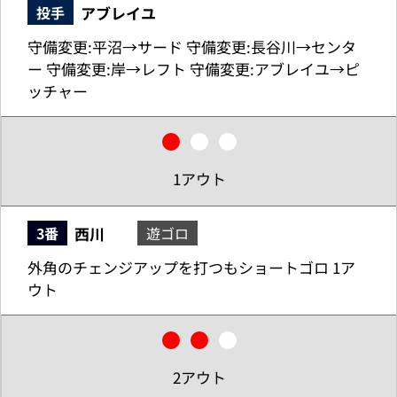
アブレイユ
投手
守備変更:平沼→サード 守備変更:長谷川→センタ
ー 守備変更:岸→レフト 守備変更:アブレイユ→ピ
ッチャー
1アウト
西川
3番
遊ゴロ
外角のチェンジアップを打つもショートゴロ 1ア
ウト
2アウト