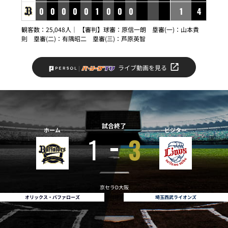
0
0
0
0
0
1
0
0
0
1
4
観客数：25,048人｜ 【審判】球審：原信一朗 塁審(一)：山本貴
則 塁審(二)：有隅昭二 塁審(三)：芦原英智
ライブ動画を見る
試合終了
ホーム
ビジター
1
3
京セラD大阪
オリックス・バファローズ
埼玉西武ライオンズ