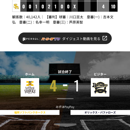
0
0
1
0
2
1
0
0
X
4
10
観客数：40,142人｜ 【審判】球審：川口亘太 塁審(一)：吉本文
弘 塁審(二)：名幸一明 塁審(三)：芦原英智
ダイジェスト動画を見る
試合終了
ホーム
ビジター
4
1
みずほPayPay
福岡ソフトバンクホークス
オリックス・バファローズ