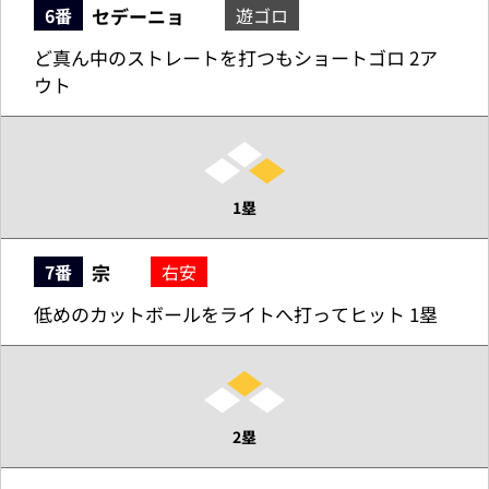
セデーニョ
6番
遊ゴロ
ど真ん中のストレートを打つもショートゴロ 2ア
ウト
1塁
宗
7番
右安
低めのカットボールをライトへ打ってヒット 1塁
2塁