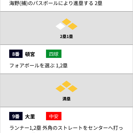
海野(捕)のパスボールにより進塁する 2塁
2塁1塁
頓宮
8番
四球
フォアボールを選ぶ 1,2塁
満塁
大里
9番
中安
ランナー1,2塁 外角のストレートをセンターへ打っ