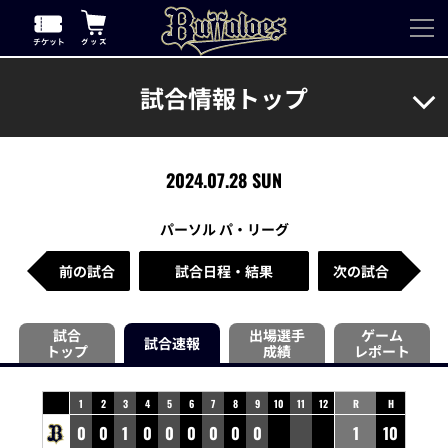
試合情報トップ
2024.07.28 SUN
パーソル パ・リーグ
前の試合
試合日程・結果
次の試合
試合
出場選手
ゲーム
試合速報
トップ
成績
レポート
1
2
3
4
5
6
7
8
9
10
11
12
R
H
0
0
1
0
0
0
0
0
0
1
10