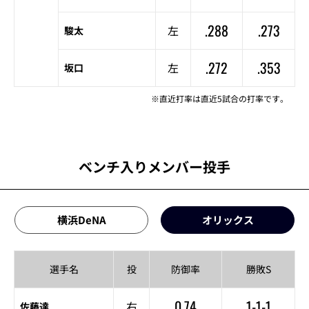
.288
.273
左
駿太
.272
.353
左
坂口
※直近打率は直近5試合の打率です。
ベンチ入りメンバー投手
横浜DeNA
オリックス
選手名
投
防御率
勝敗S
0.74
1-1-1
右
佐藤達