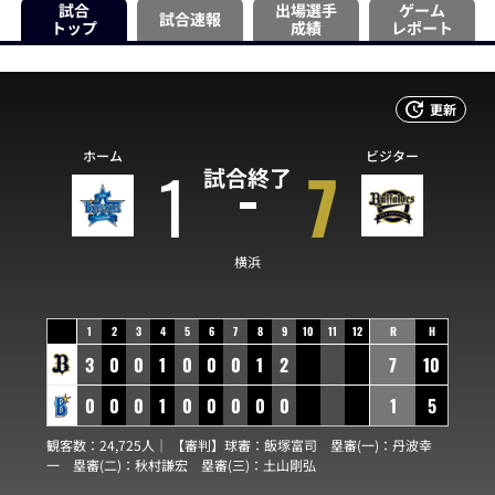
試合
出場選手
ゲーム
試合速報
トップ
成績
レポート
更新
ホーム
ビジター
1
7
試合終了
横浜
1
2
3
4
5
6
7
8
9
10
11
12
R
H
3
0
0
1
0
0
0
1
2
7
10
0
0
0
1
0
0
0
0
0
1
5
観客数：24,725人｜ 【審判】球審：
飯塚富司
塁審(一)：
丹波幸
一
塁審(二)：
秋村謙宏
塁審(三)：
土山剛弘