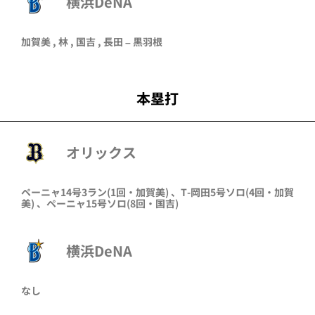
横浜DeNA
加賀美 , 林 , 国吉 , 長田 – 黒羽根
本塁打
オリックス
ペーニャ
14号3ラン
(1回・
加賀美
)
、
T-岡田
5号ソロ
(4回・
加賀
美
)
、
ペーニャ
15号ソロ
(8回・
国吉
)
横浜DeNA
なし