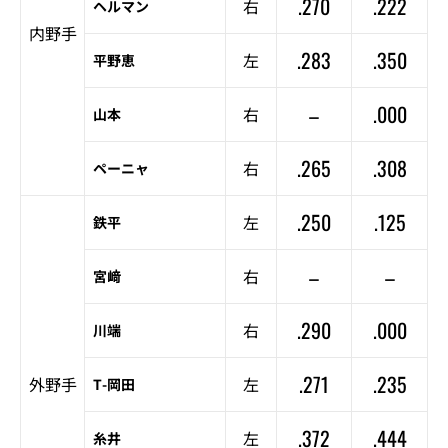
.270
.222
右
ヘルマン
内野手
.283
.350
左
平野恵
–
.000
右
山本
.265
.308
右
ペーニャ
.250
.125
左
鉄平
–
–
右
宮﨑
.290
.000
右
川端
.271
.235
外野手
左
T-岡田
.372
.444
左
糸井