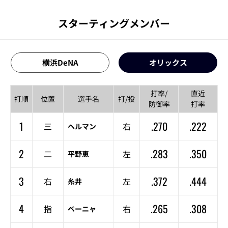
スターティングメンバー
横浜DeNA
オリックス
打率/
直近
打順
位置
選手名
打/投
防御率
打率
1
.270
.222
三
右
ヘルマン
2
.283
.350
二
左
平野恵
3
.372
.444
右
左
糸井
4
.265
.308
指
右
ペーニャ