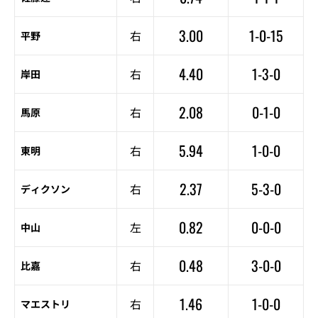
3.00
1-0-15
右
平野
4.40
1-3-0
右
岸田
2.08
0-1-0
右
馬原
5.94
1-0-0
右
東明
2.37
5-3-0
右
ディクソン
0.82
0-0-0
左
中山
0.48
3-0-0
右
比嘉
1.46
1-0-0
右
マエストリ