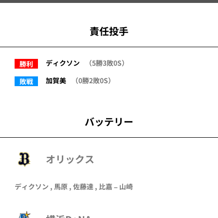
責任投手
ディクソン
（5勝3敗0S）
勝利
加賀美
（0勝2敗0S）
敗戦
バッテリー
オリックス
ディクソン , 馬原 , 佐藤達 ,
比嘉
–
山崎