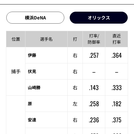
横浜DeNA
オリックス
打率/
直近
位置
選手名
打
防御率
打率
.257
.364
右
伊藤
–
–
捕手
右
伏見
.143
.333
右
山崎勝
.258
.182
左
原
.236
.375
右
安達