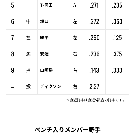
5
.271
.235
一
左
T-岡田
6
.272
.353
中
左
坂口
7
.250
.125
左
左
鉄平
8
.236
.375
遊
右
安達
9
.143
.333
捕
右
山崎勝
–
2.37
—
投
右
ディクソン
※直近打率は直近5試合の打率です。
ベンチ入りメンバー野手