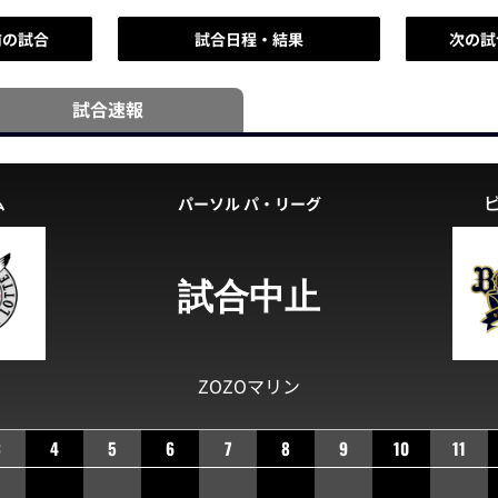
前の試合
試合日程・結果
次の試
試合速報
ム
パーソル パ・リーグ
試合中止
ZOZOマリン
3
4
5
6
7
8
9
10
11