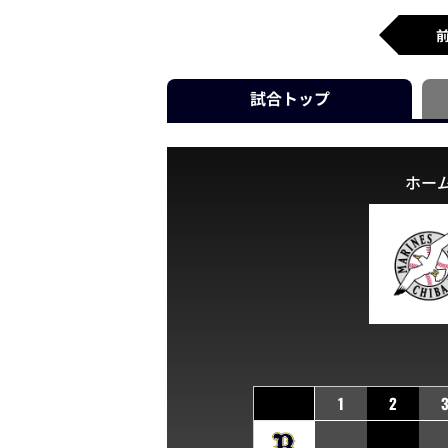
試合
トップ
ホー
1
2