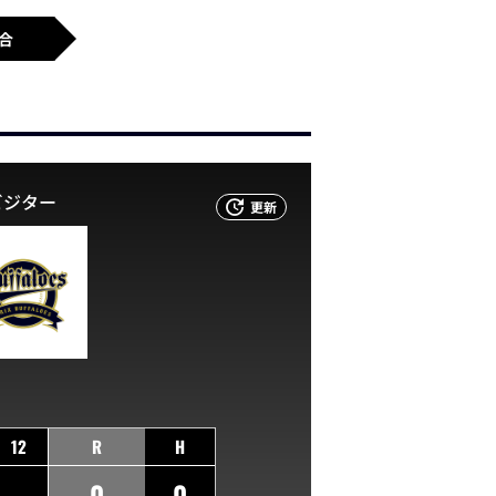
合
ビジター
更新
12
R
H
0
0