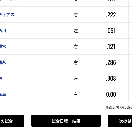
.222
右
ディアス
.051
左
西川
.121
右
頓宮
.286
右
福永
.308
左
宗
0.00
右
高島
※直近打率は直
前の試合
試合日程・結果
次の試