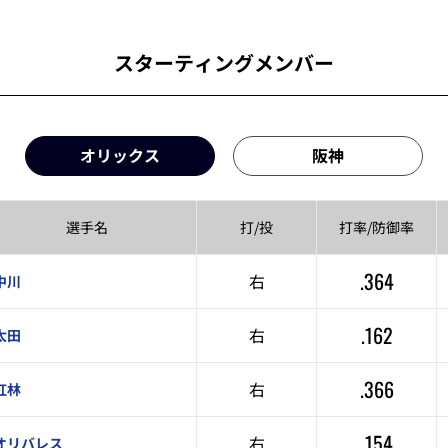
スターティングメンバー
オリックス
阪神
選手名
打/投
打率/
防御率
.364
右
中川
.162
右
太田
.366
右
紅林
.154
右
オリバレス