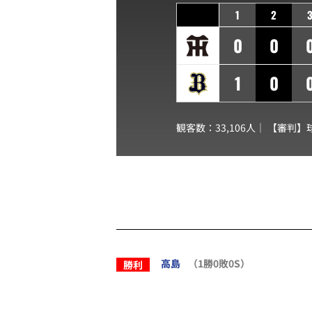
1
2
0
0
1
0
観客数：33,106人｜ 【審判】
高島
（1勝0敗0S）
勝利