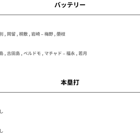
バッテリー
 , 岡留 , 桐敷 , 岩崎 – 梅野 , 榮枝
島
,
古田島
,
ペルドモ
,
マチャド
–
福永
,
若月
本塁打
し
し