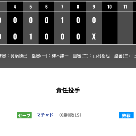
3
4
5
6
7
8
9
10
11
0
0
0
0
1
0
0
0
0
1
0
0
0
X
球審：
眞鍋勝已
塁審(一)：
梅木謙一
塁審(二)：
山村裕也
塁審(三)：
責任投手
マチャド
（0勝0敗1S）
セーブ
敗戦