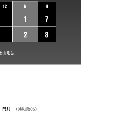
12
R
H
1
7
2
8
土山剛弘
門別
（0勝1敗0S）