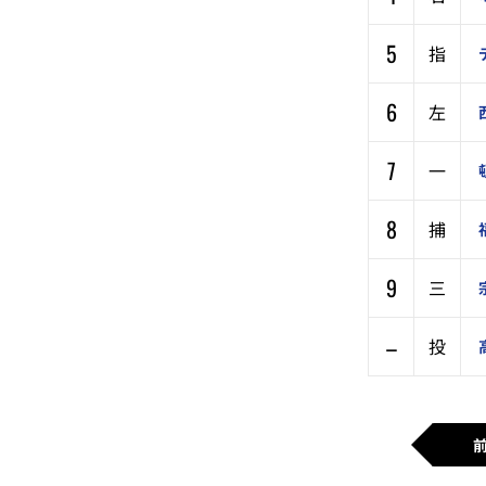
5
指
6
左
7
一
8
捕
9
三
–
投