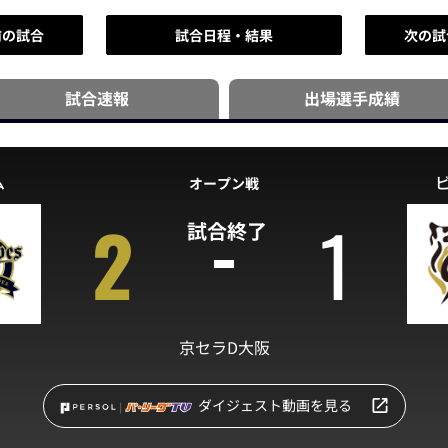
前の試合
試合日程・結果
次の試
試合速報
出場選手
成績
ム
オープン戦
2
1
試合終了
京セラD大阪
ダイジェスト動画を見る