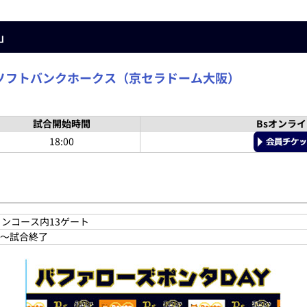
y」
ソフトバンクホークス（京セラドーム大阪）
試合開始時間
Bsオンラ
18:00
コンコース内13ゲート
～試合終了