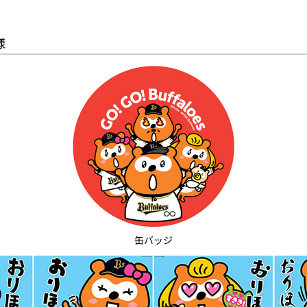
様
缶バッジ