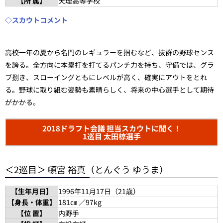
【所 属】
天理高等学校
◇スカウトコメント
高校一年の夏から名門のレギュラーを掴むなど、抜群の野球センス
を誇る。全方向に本塁打を打てるパンチ力を持ち、守備では、グラ
ブ捌き、スローイングともにレベルが高く、確実にアウトをとれ
る。野球に取り組む姿勢も素晴らしく、将来の中心選手として期待
がかかる。
2018ドラフト会議 担当スカウトに聞く！
1巡目 太田椋選手
＜2巡目＞ 頓宮 裕真（とんぐう ゆうま）
【生年月日】
1996年11月17日（21歳）
【身長・体重】
181㎝ ／97kg
【位 置】
内野手