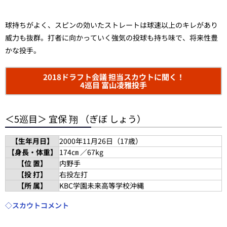
球持ちがよく、スピンの効いたストレートは球速以上のキレがあり
威力も抜群。打者に向かっていく強気の投球も持ち味で、将来性豊
かな投手。
2018ドラフト会議 担当スカウトに聞く！
4巡目 富山凌雅投手
＜5巡目＞ 宜保 翔 （ぎぼ しょう）
【生年月日】
2000年11月26日（17歳）
【身長・体重】
174㎝ ／67kg
【位 置】
内野手
【投 打】
右投左打
【所 属】
KBC学園未来高等学校沖縄
◇スカウトコメント