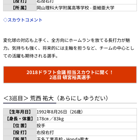
【投 打】
右投右打
【所 属】
岡山理科大学附属高等学校 - 亜細亜大学
◇スカウトコメント
変化球の対応も上手く、全方向にホームランを放てる長打力が魅
力。気持ちも強く、将来的には主軸を担うなど、チームの中心とし
ての活躍も期待される選手。
2018ドラフト会議 担当スカウトに聞く！
2巡目 頓宮裕真選手
＜3巡目＞ 荒西 祐大（あらにし ゆうだい）
【生年月日】
1992年8月26日（26歳）
【身長・体重】
178㎝ ／83kg
【位 置】
投手
【投 打】
右投右打
【所 属】
玉名工業高校 - Honda熊本