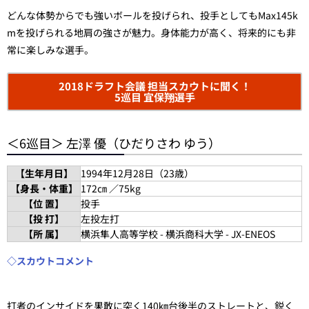
どんな体勢からでも強いボールを投げられ、投手としてもMax145k
mを投げられる地肩の強さが魅力。身体能力が高く、将来的にも非
常に楽しみな選手。
2018ドラフト会議 担当スカウトに聞く！
5巡目 宜保翔選手
＜6巡目＞ 左澤 優（ひだりさわ ゆう）
【生年月日】
1994年12月28日（23歳）
【身長・体重】
172㎝ ／75kg
【位 置】
投手
【投 打】
左投左打
【所 属】
横浜隼人高等学校 - 横浜商科大学 - JX-ENEOS
◇スカウトコメント
打者のインサイドを果敢に突く140㎞台後半のストレートと、鋭く