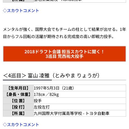
◇スカウトコメント
メンタルが強く、国際大会でもチームの柱として結果が出せる。1年
目からフル回転の活躍が期待される完成度の高い即戦力投手。
2018ドラフト会議 担当スカウトに聞く！
3巡目 荒西祐大投手
＜4巡目＞ 富山 凌雅（とみやま りょうが）
【生年月日】
1997年5月3日（21歳）
【身長・体重】
178㎝ ／82kg
【位 置】
投手
【投 打】
左投左打
【所 属】
九州国際大学付属高等学校 - トヨタ自動車
◇スカウトコメント