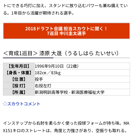
トにできる巧打に加え、スタンドに放り込むパワーも兼ね備えてい
る。1年目から活躍が期待される選手。
2018ドラフト会議 担当スカウトに聞く！
7巡目 中川圭太選手
＜育成1巡目＞ 漆原 大晟（うるしはら たいせい）
【生年月日】
1996年9月10日（22歳）
【身長・体重】
182㎝ ／83kg
【位 置】
投手
【投 打】
右投左打
【所 属】
新潟明訓高等学校 - 新潟医療福祉大学
◇スカウトコメント
インステップから右肘を柔らかく使った投球フォームが持ち味。MA
X151キロのストレートは、角度と力強さがあり、空振りも取れる。