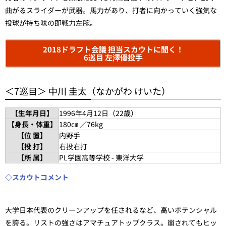
曲がるスライダーが武器。馬力があり、打者に向かっていく強気な
投球が持ち味の即戦力左腕。
2018ドラフト会議 担当スカウトに聞く！
6巡目 左澤優投手
＜7巡目＞ 中川 圭太（なかがわ けいた）
【生年月日】
1996年4月12日（22歳）
【身長・体重】
180㎝ ／76kg
【位 置】
内野手
【投 打】
右投右打
【所 属】
PL学園高等学校 - 東洋大学
◇スカウトコメント
大学日本代表のクリーンアップを任されるなど、高いポテンシャル
を誇る。リストの強さはアマチュアトップクラス。崩されてもヒッ