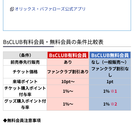
オリックス・バファローズ公式アプリ
BsCLUB有料会員・無料会員の条件比較表
BsCLUB有料会員
BsCLUB無料会員
（条件）
前売券先行販売
あり
なし（一般販売～）
ファンクラブ割引な
チケット価格
ファンクラブ割引あり
し
来場ポイント
10pt～
1pt
チケット購入ポイント
1%～
1%
※1
付与率
グッズ購入ポイント付
1%～
1%
※2
与率
◆無料会員注意事項