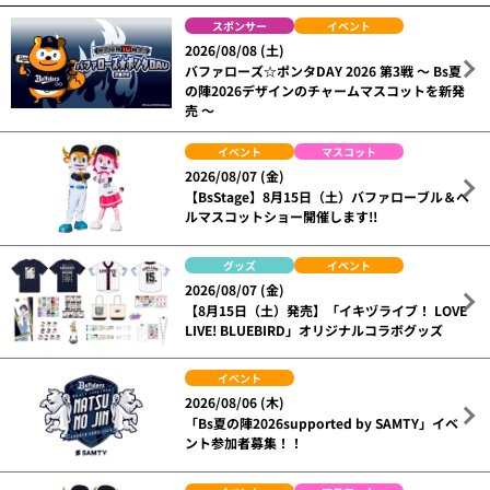
スポンサー
イベント
2026/08/08 (土)
バファローズ☆ポンタDAY 2026 第3戦 ～ Bs夏
の陣2026デザインのチャームマスコットを新発
売 ～
イベント
マスコット
2026/08/07 (金)
【BsStage】8月15日（土）バファローブル＆ベ
ルマスコットショー開催します!!
グッズ
イベント
2026/08/07 (金)
【8月15日（土）発売】「イキヅライブ！ LOVE
LIVE! BLUEBIRD」オリジナルコラボグッズ
イベント
2026/08/06 (木)
「Bs夏の陣2026supported by SAMTY」イベ
ント参加者募集！！