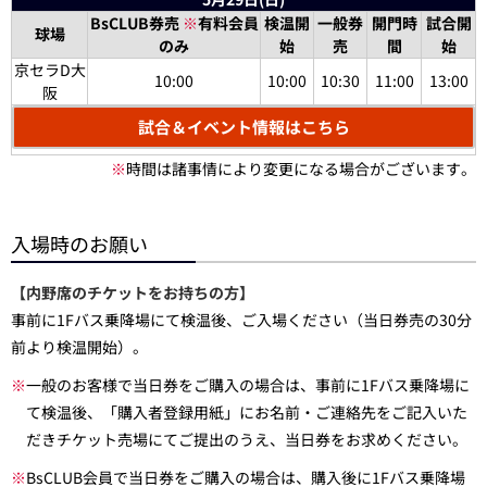
BsCLUB券売
※
有料会員
検温開
一般券
開門時
試合開
球場
のみ
始
売
間
始
京セラD大
10:00
10:00
10:30
11:00
13:00
阪
試合＆イベント情報はこちら
※
時間は諸事情により変更になる場合がございます。
入場時のお願い
【内野席のチケットをお持ちの方】
事前に1Fバス乗降場にて検温後、ご入場ください（当日券売の30分
前より検温開始）。
※
一般のお客様で当日券をご購入の場合は、事前に1Fバス乗降場に
て検温後、「購入者登録用紙」にお名前・ご連絡先をご記入いた
だきチケット売場にてご提出のうえ、当日券をお求めください。
※
BsCLUB会員で当日券をご購入の場合は、購入後に1Fバス乗降場