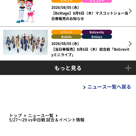
イベント
マスコット
2026/08/05 (水)
【BsStage】8月6日（木）マスコットショー当
日券販売のお知らせ
イベント
BsGravity
BsGirls
BsGuys
2026/08/05 (水)
【当日券販売】8月6日（木）試合前「BsGravit
yミニライブ」
もっと見る
ニュース一覧へ戻る
トップ
ニュース一覧
5/27～29 vs中日戦 試合＆イベント情報