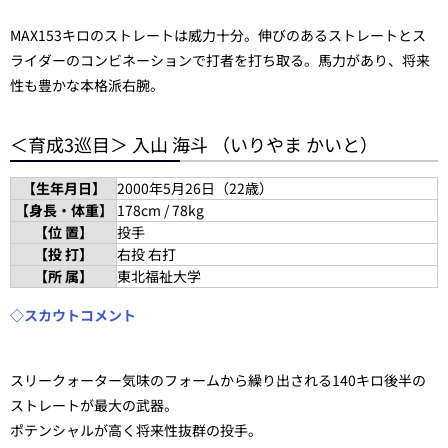
MAX153キロのストレートは威力十分。伸びのあるストレートとス
ライダーのコンビネーションで打者を打ち取る。馬力があり、将来
性も豊かな本格派右腕。
＜育成3巡目＞ 入山 海斗 （いりやま かいと）
【生年月日】
2000年5月26日（22歳）
【身長・体重】
178cm / 78kg
【位 置】
投手
【投 打】
右投 右打
【所 属】
東北福祉大学
◇スカウトコメント
スリークォーター気味のフォームから繰り出される140キロ後半の
ストレートが最大の武器。
ポテンシャルが高く将来性抜群の投手。