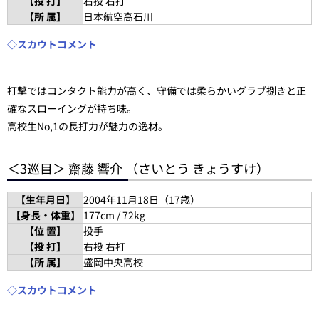
【投 打】
右投 右打
【所 属】
日本航空高石川
◇スカウトコメント
打撃ではコンタクト能力が高く、守備では柔らかいグラブ捌きと正
確なスローイングが持ち味。
高校生No,1の長打力が魅力の逸材。
＜3巡目＞ 齋藤 響介 （さいとう きょうすけ）
【生年月日】
2004年11月18日（17歳）
【身長・体重】
177cm / 72kg
【位 置】
投手
【投 打】
右投 右打
【所 属】
盛岡中央高校
◇スカウトコメント