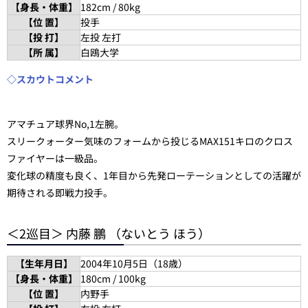
【身長・体重】
182cm / 80kg
【位 置】
投手
【投 打】
左投 左打
【所 属】
白鴎大学
◇スカウトコメント
アマチュア球界No,1左腕。
スリークォーター気味のフォームから投じるMAX151キロのクロス
ファイヤーは一級品。
変化球の精度も良く、1年目から先発ローテーションとしての活躍が
期待される即戦力投手。
＜2巡目＞ 内藤 鵬 （ないとう ほう）
【生年月日】
2004年10月5日（18歳）
【身長・体重】
180cm / 100kg
【位 置】
内野手