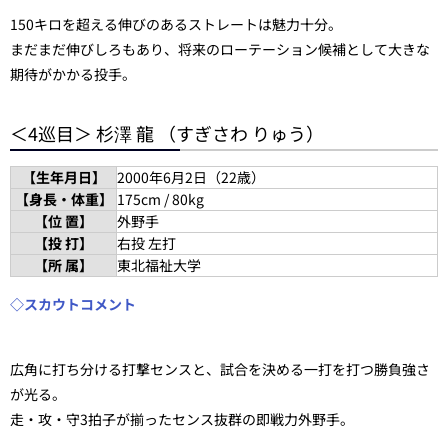
150キロを超える伸びのあるストレートは魅力十分。
まだまだ伸びしろもあり、将来のローテーション候補として大きな
期待がかかる投手。
＜4巡目＞ 杉澤 龍 （すぎさわ りゅう）
【生年月日】
2000年6月2日（22歳）
【身長・体重】
175cm / 80kg
【位 置】
外野手
【投 打】
右投 左打
【所 属】
東北福祉大学
◇スカウトコメント
広角に打ち分ける打撃センスと、試合を決める一打を打つ勝負強さ
が光る。
走・攻・守3拍子が揃ったセンス抜群の即戦力外野手。