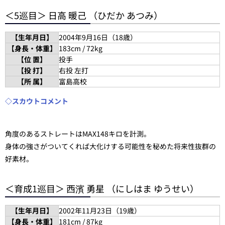
＜5巡目＞ 日高 暖己 （ひだか あつみ）
【生年月日】
2004年9月16日（18歳）
【身長・体重】
183cm / 72kg
【位 置】
投手
【投 打】
右投 左打
【所 属】
富島高校
◇スカウトコメント
角度のあるストレートはMAX148キロを計測。
身体の強さがついてくれば大化けする可能性を秘めた将来性抜群の
好素材。
＜育成1巡目＞ 西濱 勇星 （にしはま ゆうせい）
【生年月日】
2002年11月23日（19歳）
【身長・体重】
181cm / 87kg