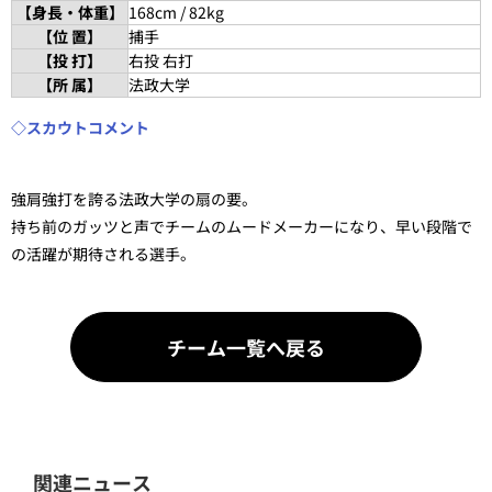
【身長・体重】
168cm / 82kg
【位 置】
捕手
【投 打】
右投 右打
【所 属】
法政大学
◇スカウトコメント
強肩強打を誇る法政大学の扇の要。
持ち前のガッツと声でチームのムードメーカーになり、早い段階で
の活躍が期待される選手。
チーム一覧へ戻る
関連ニュース