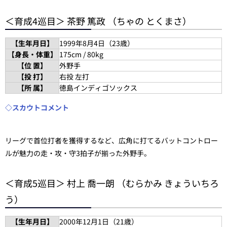
＜育成4巡目＞ 茶野 篤政 （ちゃの とくまさ）
【生年月日】
1999年8月4日（23歳）
【身長・体重】
175cm / 80kg
【位 置】
外野手
【投 打】
右投 左打
【所 属】
徳島インディゴソックス
◇スカウトコメント
リーグで首位打者を獲得するなど、広角に打てるバットコントロー
ルが魅力の走・攻・守3拍子が揃った外野手。
＜育成5巡目＞ 村上 喬一朗 （むらかみ きょういちろ
う）
【生年月日】
2000年12月1日（21歳）