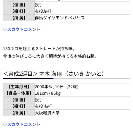
【位 置】
投手
【投 打】
右投左打
【所 属】
群馬ダイヤモンドペガサス
◇スカウトコメント
150キロを超えるストレートが持ち味。
今後の伸びしろに大きく期待が持てる本格的右腕。
＜育成2巡目＞ 才木 海翔 （さいき かいと）
【生年月日】
2000年6月10日（22歳）
【身長・体重】
181cm / 86kg
【位 置】
投手
【投 打】
右投 右打
【所 属】
大阪経済大学
◇スカウトコメント