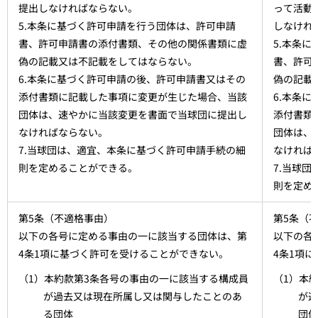
提出しなければならない。
って活動
5.本条に基づく許可申請を行う団体は、許可申請
しなけれ
書、許可申請書の添付書類、その他の関係書類に虚
5.本条
偽の記載又は不記載をしてはならない。
書、許可
6.本条に基づく許可申請の後、許可申請書又はその
偽の記載
添付書類に記載した事項に変更が生じた場合、当該
6.本条
団体は、速やかに当該変更を書面で当球団に提出し
添付書類
なければならない。
団体は、
7.当球団は、適宜、本条に基づく許可申請手続の細
なければ
則を定めることができる。
7.当球
則を定め
第5条（不適格事由）
第5条（
以下の各号に定める事由の一に該当する団体は、第
以下の各
4条1項に基づく許可を受けることができない。
4条1項
（1）本約款第3条各号の事由の一に該当する構成員
（1）本
が過去又は現在所属し又は関与したことのあ
が過
る団体
団体