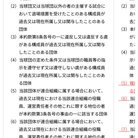
（2）当球団又は当球団以外の者の主催する試合に
（2）当
おいて退場措置を受けたことのある構成員が
おい
過去又は現在所属し又は関与したことのある
去又
団体
（3）本
（3）本約款第8条各号の一に違反し又は違反する虞
があ
がある構成員が過去又は現在所属し又は関与
たこ
したことのある団体
（4）当
（4）当球団の定めた条件又は当球団の職員等の指
示を
示を遵守せず又は遵守しない虞がある構成員
過去
が過去又は現在所属し又は関与したことのあ
体
る団体
（5）複
（5）当該団体が連合組織に属する場合において、
る団
過去又は現在における当該連合組織の役職
（6）
当
員、運営責任者その他これに類する地位の者
過去
が本約款第3条各号の事由の一に該当する団体
運営
（6）当該団体が連合組織に属する場合において、
款第
過去又は現在における当該連合組織の役職
（7）
当
員、運営責任者その他これに類する地位の者
過去