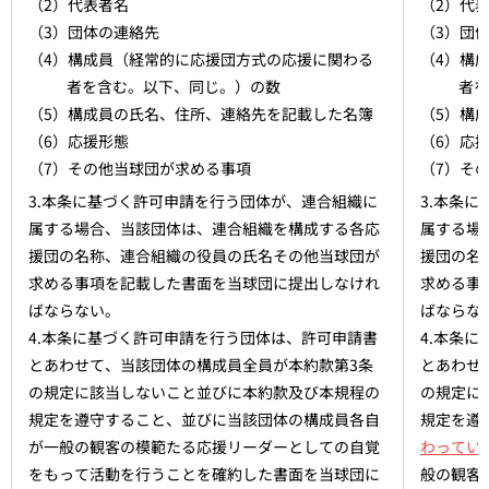
（2）代表者名
（2）代
（3）団体の連絡先
（3）団
（4）構成員（経常的に応援団方式の応援に関わる
（4）構
者を含む。以下、同じ。）の数
者を
（5）構成員の氏名、住所、連絡先を記載した名簿
（5）構
（6）応援形態
（6）応
（7）その他当球団が求める事項
（7）そ
3.本条に基づく許可申請を行う団体が、連合組織に
3.本条
属する場合、当該団体は、連合組織を構成する各応
属する場
援団の名称、連合組織の役員の氏名その他当球団が
援団の名
求める事項を記載した書面を当球団に提出しなけれ
求める事
ばならない。
ばならな
4.本条に基づく許可申請を行う団体は、許可申請書
4.本条
とあわせて、当該団体の構成員全員が本約款第3条
とあわせ
の規定に該当しないこと並びに本約款及び本規程の
の規定に
規定を遵守すること、並びに当該団体の構成員各自
規定を遵
が一般の観客の模範たる応援リーダーとしての自覚
わってい
をもって活動を行うことを確約した書面を当球団に
般の観客