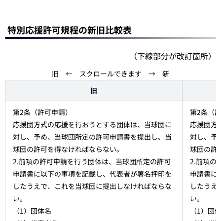
特別応援許可規程の新旧比較表
（下線部分が改訂箇所）
旧 ← スクロールできます → 新
旧
第2条（許可申請）
第2条（
応援団方式の応援を行おうとする団体は、当球団に
応援団方
対し、予め、当球団所定の許可申請書を提出し、当
対し、予
球団の許可を得なければならない。
球団の許
2.前項の許可申請を行う団体は、当球団所定の許可
2.前項
申請書に以下の事項を記載し、代表者が署名押印を
申請書に
したうえで、これを当球団に提出しなければならな
したうえ
い。
い。
（1）団体名
（1）団