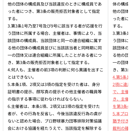
他の団体の構成員及び当該違反のときに構成員であ
体の構成
った者につき、第3条の販売拒否対象者として指定
他の団体
する。
った者に
3.第3条1号乃至7号及び9号に該当する者が応援を行
する。
う団体に所属する場合、主催者は、事情により、当
3.第3条
該団体の構成員、当該団体と同一の連合組織に属す
う団体に
る他の団体の構成員並びに当該該当者と同時期に同
該団体の
一の団体又は連合組織に所属したことがある者につ
る他の団
き、第3条の販売拒否対象者として指定する。
一の団体
4.何人も、主催者の前3項の判断に何ら異議を出すこ
き、第3
とはできない。
4.第5条
5.本条1項、2項又は3項の指定を受けた者は、身分
2項に違
証明書の提示、顔写真の提示その他主催者の職員等
で、主催
の指示する事項に従わなければならない。
き、主催
6.主催者は、本条1項、2項又は3項の指定を受けた
を第3条
者が、その行為を反省し、今後当該違反行為の虞が
5.本プ
ないと認めた場合、プロ野球暴力団等排除対策協議
猶予付き
会における協議を経たうえで、当該指定を解除する
裁判の確