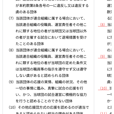
が本約款第8条各号の一に違反し又は違反する
運営
虞のある団体
款第
（7）当該団体が連合組織に属する場合において、
る団
当該連合組織の役職員、運営責任者その他こ
（8）
当
れに類する地位の者が当球団又は当球団以外
当該
の者が主催する試合において退場措置を受け
に類
たことのある団体
が主
（8）当該団体が連合組織に属する場合において、
のあ
当該連合組織の役職員、運営責任者その他こ
（9）
当
れに類する地位の者が当球団の定めた条件又
当該
は当球団の職員等の指示を遵守せず又は遵守
に類
しない虞があると認められる団体
球団
（9）当該団体の応援の実情、組織の状況、その他
虞が
一切の事情に鑑み、真摯に試合の応援を行
（10）
当
い、かつ、当球団の試合運営に積極的な協力
一切
を行うと認めることのできない団体
かつ
（10）その他応援団方式の応援を認めるのが適当で
と認
あると認められない相当の理由がある団体
（11）
そ