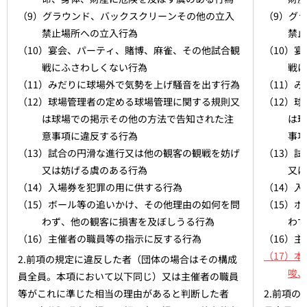
（9）グラウンド、バックスクリーンその他の立入
（9）グ
禁止場所への立入行為
禁止
（10）宴会、パーティ、賭博、麻雀、その他試合観
（10）
戦にふさわしくない行為
戦に
（11）みだりに球場外で気勢を上げ騒音を出す行為
（11）
（12）球場管理者の定める球場管理に関する規則又
（12）
は球場での掲示その他の方法で告知された注
は球
意事項に違反する行為
事項
（13）試合の円滑な進行又は他の観客の観戦を妨げ
（13）
又は妨げる虞のある行為
又は
（14）入場券を犯罪の用に供する行為
（14）
（15）ボール等の追いかけ、その他理由の如何を問
（15）
わず、他の観客に損害を及ぼしうる行為
わず
（16）主催者の職員等の指示に反する行為
（16）
（17）
2.前項の規定に違反した者（団体の場合はその構成
唆、
員全員。本項において以下同じ）又は主催者の職員
等がこれに準じた相当の理由があると判断した者
2.前項