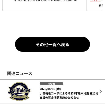
ある
その他一覧へ戻る
関連ニュース
その他
2026/08/06 (木)
小田裕也コーチによる令和8年熊本地震 被災地
支援の募金活動実施のお知らせ