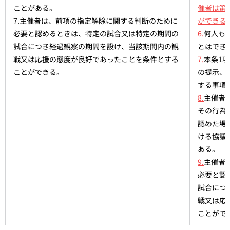
ことがある。
催者は第
7.主催者は、前項の指定解除に関する判断のために
ができる
必要と認めるときは、特定の試合又は特定の期間の
6.
何人も
試合につき経過観察の期間を設け、当該期間内の観
とはでき
戦又は応援の態度が良好であったことを条件とする
7.
本条1項
ことができる。
の提示、
する事項
8.
主催者
その行為
認めた場
ける協議
ある。
9.
主催者
必要と認
試合につ
戦又は応
ことがで