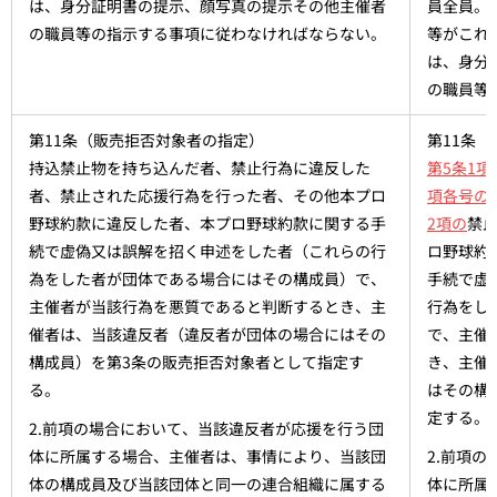
は、身分証明書の提示、顔写真の提示その他主催者
員全員。
の職員等の指示する事項に従わなければならない。
等がこれ
は、身分
の職員等
第11条（販売拒否対象者の指定）
第11条
持込禁止物を持ち込んだ者、禁止行為に違反した
第5条1項
者、禁止された応援行為を行った者、その他本プロ
項各号の
野球約款に違反した者、本プロ野球約款に関する手
2項の
禁
続で虚偽又は誤解を招く申述をした者（これらの行
ロ野球約
為をした者が団体である場合にはその構成員）で、
手続で虚
主催者が当該行為を悪質であると判断するとき、主
行為をし
催者は、当該違反者（違反者が団体の場合にはその
で、主催
構成員）を第3条の販売拒否対象者として指定す
き、主催
る。
はその構
定する。
2.前項の場合において、当該違反者が応援を行う団
体に所属する場合、主催者は、事情により、当該団
2.前項
体の構成員及び当該団体と同一の連合組織に属する
体に所属