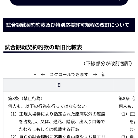
試合観戦契約約款及び特別応援許可規程の改訂について
試合観戦契約約款の新旧比較表
（下線部分が改訂箇所）
旧 ← スクロールできます → 新
旧
第8条（禁止行為）
第8条（
何人も、以下の行為を行ってはならない。
何人も、
（1）正規入場券により指定された座席以外の座席
（1）正
を占拠し、又は、通路、階段、出入り口等で
を占
たむろしもしくは観戦する行為
むろ
（2）自らの試合観戦に不要な自由席や立ち見エリ
（2）自