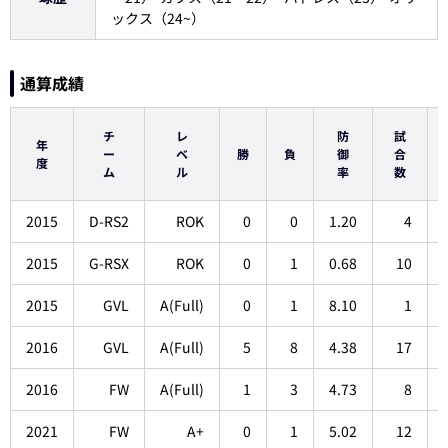
ックス（24~）
通算成績
チ
レ
防
試
年
ー
ベ
勝
負
御
合
度
ム
ル
率
数
2015
D-RS2
ROK
0
0
1.20
4
2015
G-RSX
ROK
0
1
0.68
10
2015
GVL
A(Full)
0
1
8.10
1
2016
GVL
A(Full)
5
8
4.38
17
2016
FW
A(Full)
1
3
4.73
8
2021
FW
A+
0
1
5.02
12