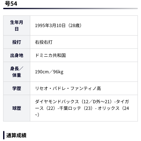
号54
生年月
1995年3月10日（28歳）
日
投打
右投右打
出身地
ドミニカ共和国
身長／
190cm／96kg
体重
学歴
リセオ・パドレ・ファンティノ高
ダイヤモンドバックス（12／D外～21）-タイガ
球歴
ース（22）-千葉ロッテ（23）- オリックス（24
~）
通算成績