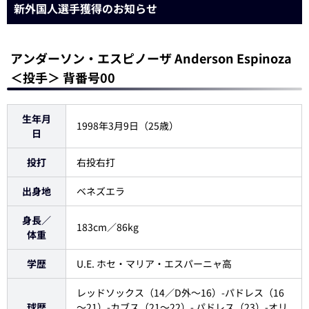
新外国人選手獲得のお知らせ
アンダーソン・エスピノーザ Anderson Espinoza
＜投手＞ 背番号00
生年月
1998年3月9日（25歳）
日
投打
右投右打
出身地
ベネズエラ
身長／
183cm／86kg
体重
学歴
U.E. ホセ・マリア・エスパーニャ高
レッドソックス（14／D外～16）-パドレス（16
球歴
～21）-カブス（21～22）- パドレス（23）-オリ