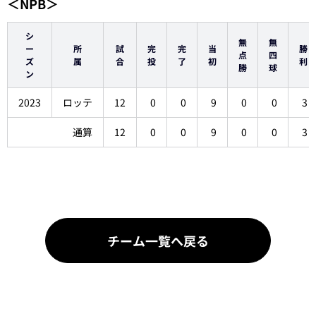
＜NPB＞
シ
無
無
ー
所
試
完
完
当
勝
点
四
ズ
属
合
投
了
初
利
勝
球
ン
2023
ロッテ
12
0
0
9
0
0
3
通算
12
0
0
9
0
0
3
チーム一覧へ戻る