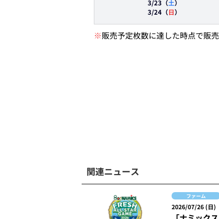
3/23（
土
）
3/24
（
日
）
※
販売予定枚数に達した時点で販売
関連ニュース
ファーム
2026/07/26 (日)
「ナミックス