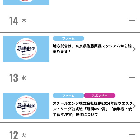
14
木
ファーム
地方試合は、奈良県佐藤薬品スタジアムから始
まります！
13
水
ファーム
スポンサー
スチールエンジ株式会社提供2024年度ウエスタ
ン・リーグ公式戦「月間MVP賞」「前半戦・後
半戦MVP賞」提供について
12
火