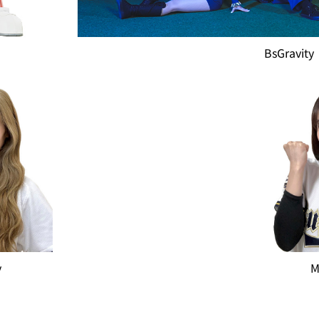
BsGravity
y
M