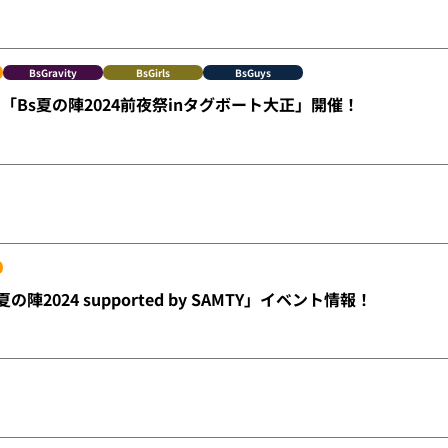
BsGravity
BsGirls
BsGuys
「Bs夏の陣2024前夜祭inタグボート大正」開催！
の陣2024 supported by SAMTY」イベント情報！