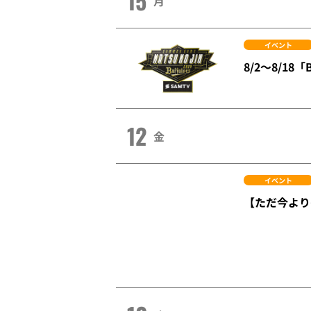
15
月
イベント
8/2～8/18
12
金
イベント
【ただ今より
10
水