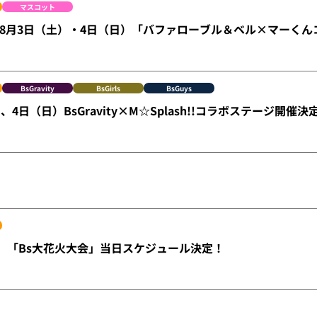
マスコット
ge】8月3日（土）・4日（日）「バファローブル＆ベル×マーく
BsGravity
BsGirls
BsGuys
、4日（日）BsGravity×M☆Splash!!コラボステージ開催決
日）「Bs大花火大会」当日スケジュール決定！