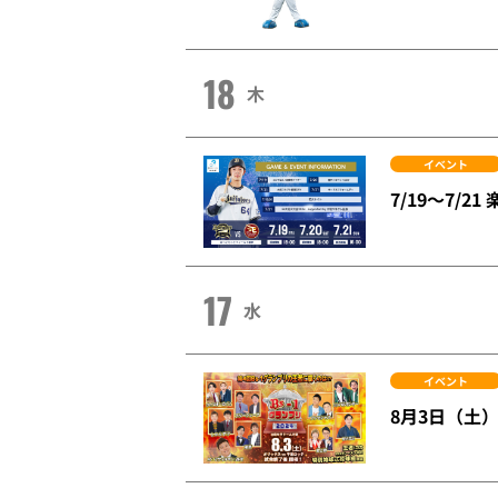
18
木
イベント
7/19～7/
17
水
イベント
8月3日（土）