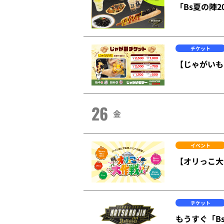
「Bs夏の陣20
チケット
【じゃがいも
26
金
イベント
【オリっこ大
チケット
もうすぐ「Bs夏