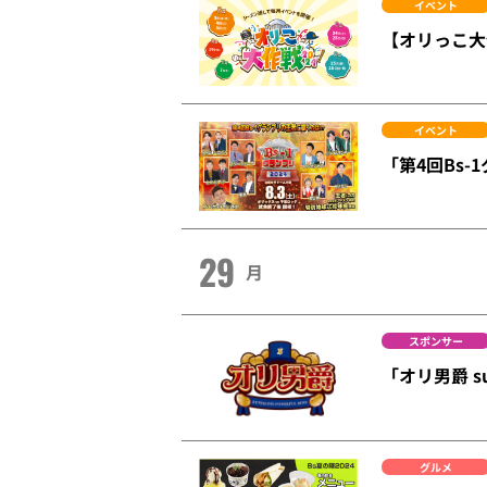
イベント
【オリっこ大
イベント
「第4回Bs
29
月
スポンサー
「オリ男爵 s
グルメ