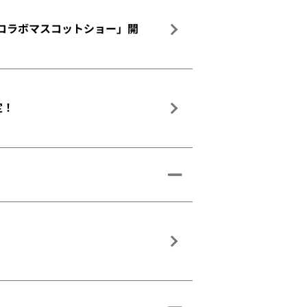
んコラボマスコットショー」開
定！