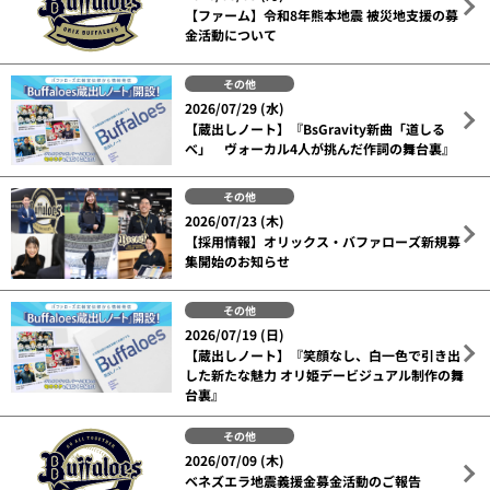
【ファーム】令和8年熊本地震 被災地支援の募
金活動について
その他
2026/07/29 (水)
【蔵出しノート】『BsGravity新曲「道しる
べ」 ヴォーカル4人が挑んだ作詞の舞台裏』
その他
2026/07/23 (木)
【採用情報】オリックス・バファローズ新規募
集開始のお知らせ
その他
2026/07/19 (日)
【蔵出しノート】『笑顔なし、白一色で引き出
した新たな魅力 オリ姫デービジュアル制作の舞
台裏』
その他
2026/07/09 (木)
ベネズエラ地震義援金募金活動のご報告