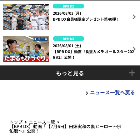
BPB DX
2026/08/03 (月)
BPB DX会員様限定プレゼント第40弾！
BPB DX
2026/08/01 (土)
【BPB DX】動画『食堂カメラ オールスター202
6 #1』公開！
もっと見る
ニュース一覧へ戻る
トップ
ニュース一覧
【BPB DX】動画『【7月6日】田畑実和の裏ヒーロー～宗
佑磨～』公開！