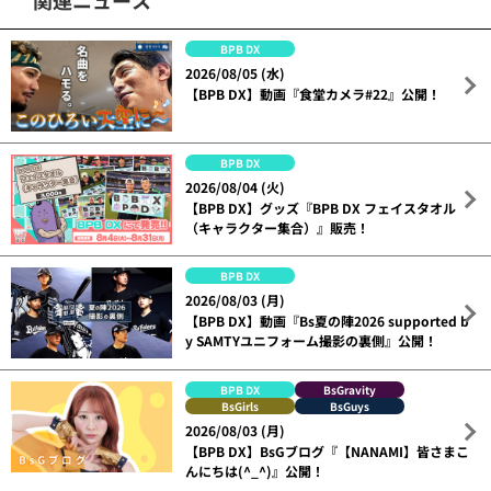
BPB DX
2026/08/05 (水)
【BPB DX】動画『食堂カメラ#22』公開！
BPB DX
2026/08/04 (火)
【BPB DX】グッズ『BPB DX フェイスタオル
（キャラクター集合）』販売！
BPB DX
2026/08/03 (月)
【BPB DX】動画『Bs夏の陣2026 supported b
y SAMTYユニフォーム撮影の裏側』公開！
BPB DX
BsGravity
BsGirls
BsGuys
2026/08/03 (月)
【BPB DX】BsGブログ『【NANAMI】皆さまこ
んにちは(^_^)』公開！