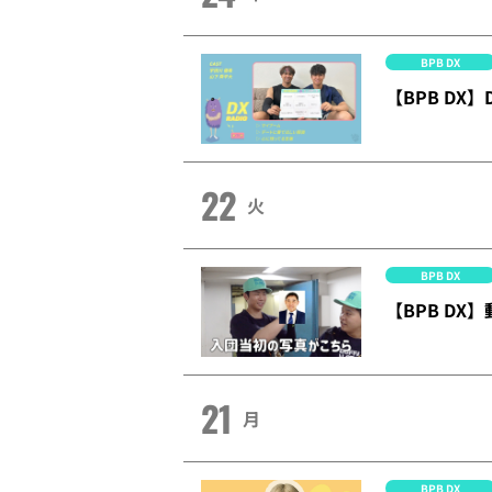
BPB DX
【BPB DX
22
火
BPB DX
【BPB D
21
月
BPB DX