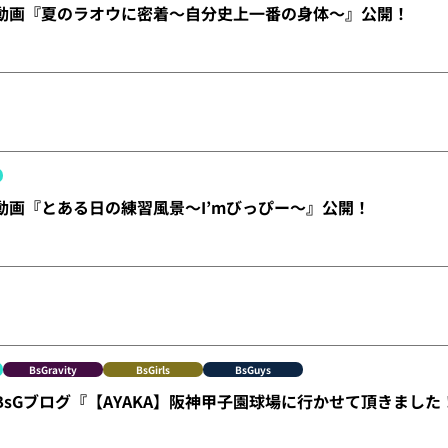
X】動画『夏のラオウに密着～自分史上一番の身体～』公開！
X】動画『とある日の練習風景～I’mびっぴー～』公開！
BsGravity
BsGirls
BsGuys
X】BsGブログ『【AYAKA】阪神甲子園球場に行かせて頂きまし