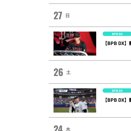
27
日
BPB DX
【BPB DX】
26
土
BPB DX
【BPB D
24
木