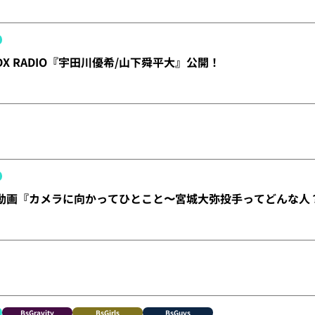
】DX RADIO『宇田川優希/山下舜平大』公開！
X】動画『カメラに向かってひとこと〜宮城大弥投手ってどんな
BsGravity
BsGirls
BsGuys