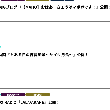
X】BsGブログ『【MAHO】おはあ きょうはマポポです！』公開
X】動画『とある日の練習風景～サイキ月食～』公開！
BsGravity
BsGirls
DX RADIO『LALA/AKANE』公開！