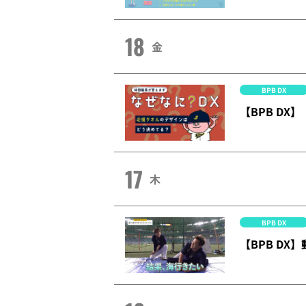
18
金
BPB DX
【BPB D
17
木
BPB DX
【BPB D