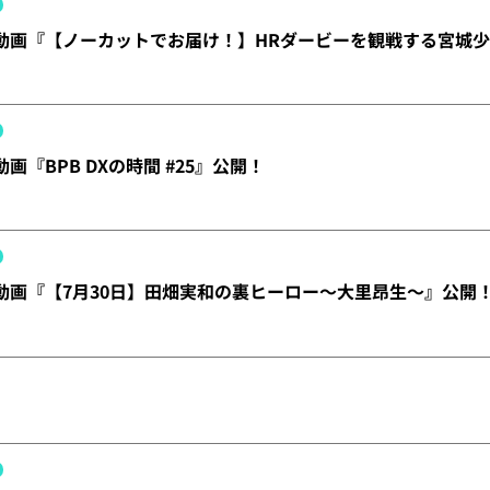
X】動画『【ノーカットでお届け！】HRダービーを観戦する宮城
動画『BPB DXの時間 #25』公開！
X】動画『【7月30日】田畑実和の裏ヒーロー～大里昂生～』公開