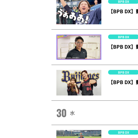
BPB DX
【BPB D
BPB DX
【BPB DX】
BPB DX
【BPB D
30
水
BPB DX