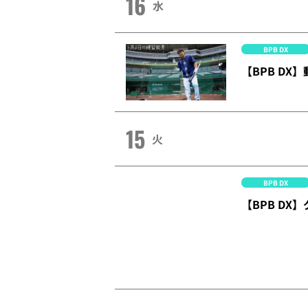
16
水
BPB DX
【BPB D
15
火
BPB DX
【BPB DX
14
月