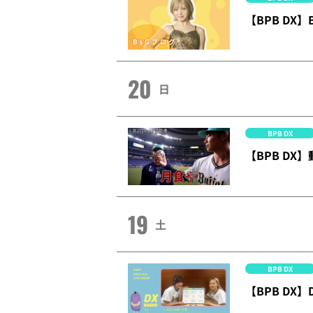
【BPB D
20
日
BPB DX
【BPB D
19
土
BPB DX
【BPB DX】