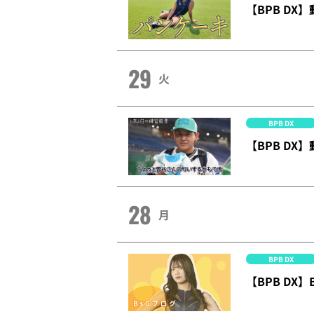
【BPB D
29
火
BPB DX
【BPB D
28
月
BPB DX
【BPB D