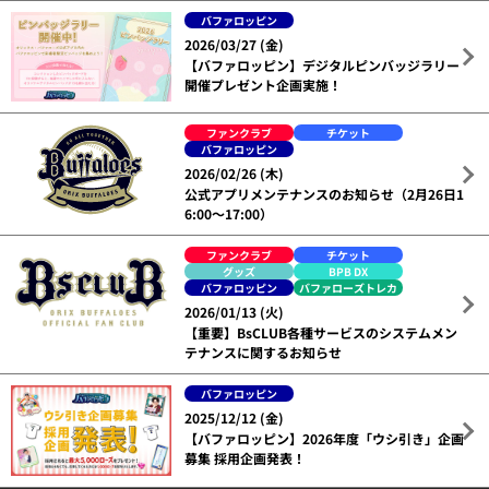
バファロッピン
2026/03/27 (金)
【バファロッピン】デジタルピンバッジラリー
開催プレゼント企画実施！
ファンクラブ
チケット
バファロッピン
2026/02/26 (木)
公式アプリメンテナンスのお知らせ（2月26日1
6:00～17:00）
ファンクラブ
チケット
グッズ
BPB DX
バファロッピン
バファローズトレカ
2026/01/13 (火)
【重要】BsCLUB各種サービスのシステムメン
テナンスに関するお知らせ
バファロッピン
2025/12/12 (金)
【バファロッピン】2026年度「ウシ引き」企画
募集 採用企画発表！