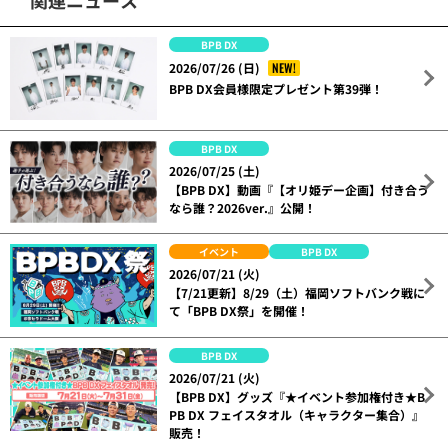
BPB DX
NEW!
2026/07/26 (日)
BPB DX会員様限定プレゼント第39弾！
BPB DX
2026/07/25 (土)
【BPB DX】動画『【オリ姫デー企画】付き合う
なら誰？2026ver.』公開！
イベント
BPB DX
2026/07/21 (火)
【7/21更新】8/29（土）福岡ソフトバンク戦に
て「BPB DX祭」を開催！
BPB DX
2026/07/21 (火)
【BPB DX】グッズ『★イベント参加権付き★B
PB DX フェイスタオル（キャラクター集合）』
販売！