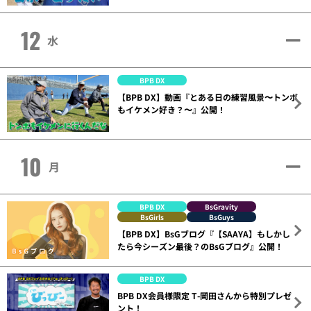
12
水
BPB DX
【BPB DX】動画『とある日の練習風景〜トンボ
もイケメン好き？〜』公開！
10
月
BPB DX
BsGravity
BsGirls
BsGuys
【BPB DX】BsGブログ『【SAAYA】もしかし
たら今シーズン最後？のBsGブログ』公開！
BPB DX
BPB DX会員様限定 T-岡田さんから特別プレゼ
ント！