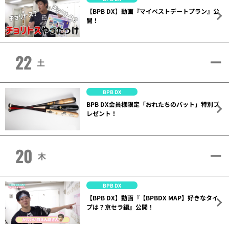
【BPB DX】動画『マイベストデートプラン』公
開！
22
土
BPB DX
BPB DX会員様限定「おれたちのバット」特別プ
レゼント！
20
木
BPB DX
【BPB DX】動画『【BPBDX MAP】好きなタイ
プは？京セラ編』公開！