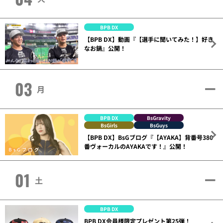
BPB DX
【BPB DX】動画『【選手に聞いてみた！】好き
なお鍋』公開！
03
月
BPB DX
BsGravity
BsGirls
BsGuys
【BPB DX】BsGブログ『【AYAKA】背番号380
番ヴォーカルのAYAKAです！』公開！
01
土
BPB DX
BPB DX会員様限定プレゼント第25弾！