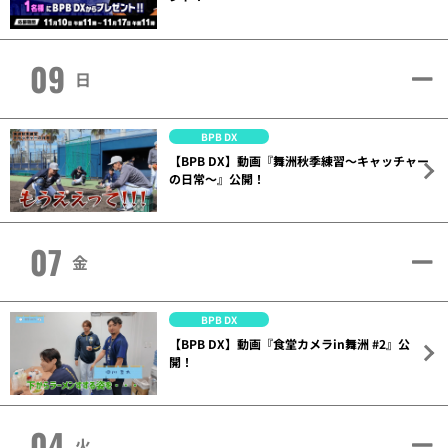
09
日
BPB DX
【BPB DX】動画『舞洲秋季練習～キャッチャー
の日常～』公開！
07
金
BPB DX
【BPB DX】動画『食堂カメラin舞洲 #2』公
開！
04
火