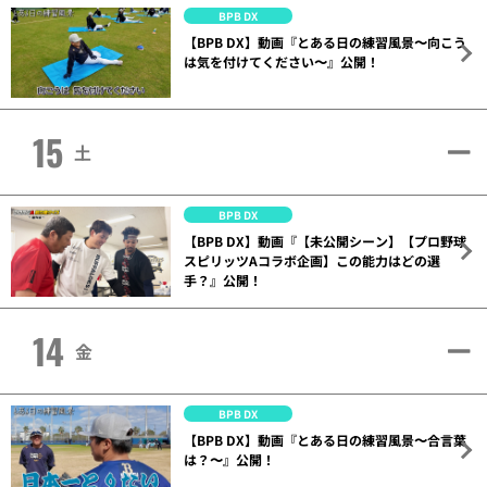
BPB DX
【BPB DX】動画『とある日の練習風景〜向こう
は気を付けてください〜』公開！
15
土
BPB DX
【BPB DX】動画『【未公開シーン】【プロ野球
スピリッツAコラボ企画】この能力はどの選
手？』公開！
14
金
BPB DX
【BPB DX】動画『とある日の練習風景〜合言葉
は？〜』公開！