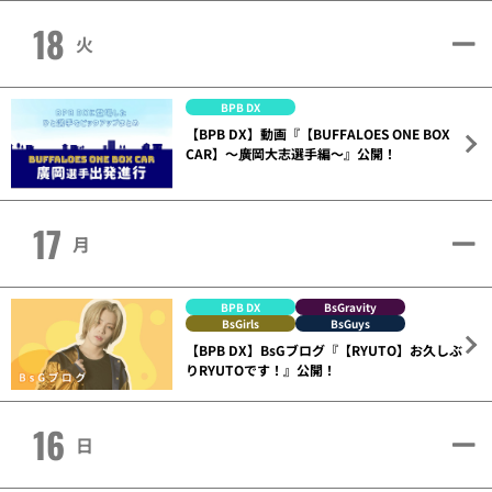
18
火
BPB DX
【BPB DX】動画『【BUFFALOES ONE BOX
CAR】～廣岡大志選手編～』公開！
17
月
BPB DX
BsGravity
BsGirls
BsGuys
【BPB DX】BsGブログ『【RYUTO】お久しぶ
りRYUTOです！』公開！
16
日