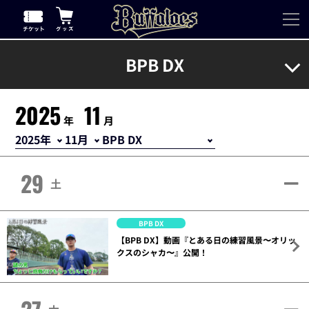
BPB DX
2025
11
年
月
29
土
BPB DX
【BPB DX】動画『とある日の練習風景〜オリッ
クスのシャカ〜』公開！