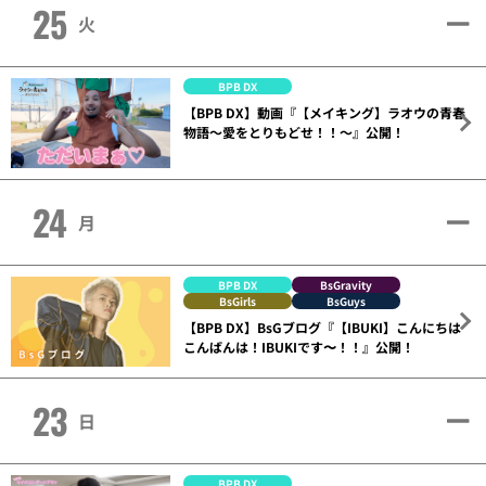
25
火
BPB DX
【BPB DX】動画『【メイキング】ラオウの青春
物語～愛をとりもどせ！！～』公開！
24
月
BPB DX
BsGravity
BsGirls
BsGuys
【BPB DX】BsGブログ『【IBUKI】こんにちは
こんばんは！IBUKIです〜！！』公開！
23
日
BPB DX