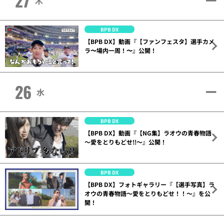
27
木
BPB DX
【BPB DX】動画『【ファンフェスタ】選手カメ
ラ〜場内一周！〜』公開！
26
水
BPB DX
【BPB DX】動画『【NG集】ラオウの青春物語
～愛をとりもどせ!!～』公開！
BPB DX
【BPB DX】フォトギャラリー『【選手写真】ラ
オウの青春物語～愛をとりもどせ！！～』を公
開！