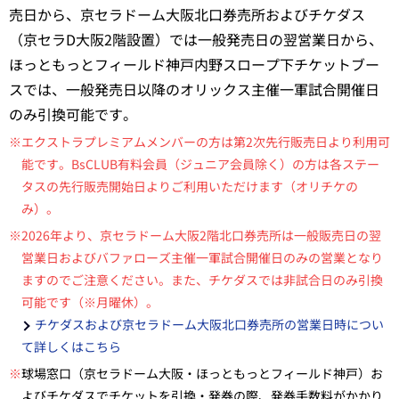
売日から、京セラドーム大阪北口券売所およびチケダス
（京セラD大阪2階設置）では一般発売日の翌営業日から、
ほっともっとフィールド神戸内野スロープ下チケットブー
スでは、一般発売日以降のオリックス主催一軍試合開催日
のみ引換可能です。
※エクストラプレミアムメンバーの方は第2次先行販売日より利用可
能です。BsCLUB有料会員（ジュニア会員除く）の方は各ステー
タスの先行販売開始日よりご利用いただけます（オリチケの
み）。
※2026年より、京セラドーム大阪2階北口券売所は一般販売日の翌
営業日およびバファローズ主催一軍試合開催日のみの営業となり
ますのでご注意ください。また、チケダスでは非試合日のみ引換
可能です（※月曜休）。
チケダスおよび京セラドーム大阪北口券売所の営業日時につい
て詳しくはこちら
※
球場窓口（京セラドーム大阪・ほっともっとフィールド神戸）お
よびチケダスでチケットを引換・発券の際、発券手数料がかかり