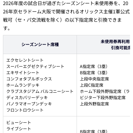
2026年度の試合日が過ぎたシーズンシート未使用券を、20
26年京セラドーム大阪で開催されるオリックス主催1軍公式
戦可（セ・パ交流戦を除く）の以下指定席と引換できま
す。
未使用券再利用
シーズンシート席種
引換可能席
エクセレントシート
スーパーエグゼクティブシート
A指定席（3塁）
エキサイトシート
B指定席（3塁）
コンフォタブルボックス
上段中央指定席
ホームランデッキ
上段C指定席
クラブスタジアム バルコニーシート
ホーム下段外野指定席（ラ
ディスカバリーデッキ
ビジター下段外野指定席
パノラマオープンデッキ
上段外野指定席
フロントロウシート
ビューシート
ライブシート
B指定席（3塁）