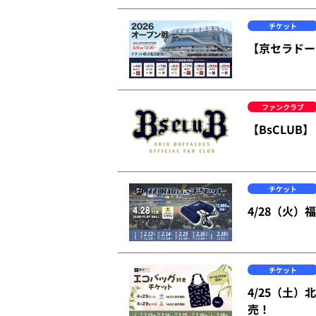
チケット
【京セラドー
ファンクラブ
【BsCLU
チケット
4/28（火
チケット
4/25（土
売！