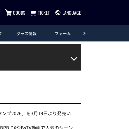
GOODS
TICKET
LANGUAGE
ブ
グッズ情報
ファーム
エンタメ
ンプ2026」を3月19日より発売い
 DXやBsTV動画で人気のシーン