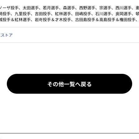
ノーザ投手、太田選手、若月選手、森選手、西野選手、宗選手、西川選手、
崎投手、九里投手、吉田投手、紅林選手、田嶋投手、石川選手、廣岡選手、
城投手＆紅林選手、岩嵜投手＆才木投手、古田島投手＆高島投手＆権田投手
NEストア
その他一覧へ戻る