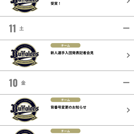
受賞！
11
土
チーム
新人選手入団発表記者会見
10
金
チーム
背番号変更のお知らせ
チーム