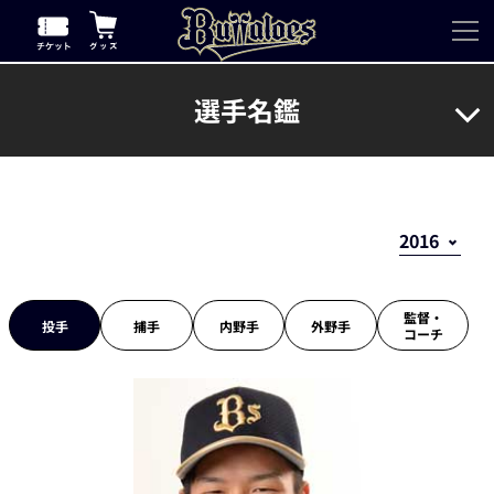
選手名鑑
監督・
投手
捕手
内野手
外野手
コーチ