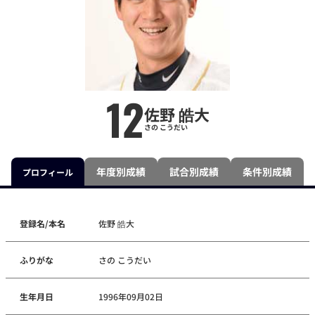
12
佐野 皓大
さの こうだい
年度別成績
試合別成績
条件別成績
プロフィール
登録名/本名
佐野 皓大
ふりがな
さの こうだい
生年月日
1996年09月02日