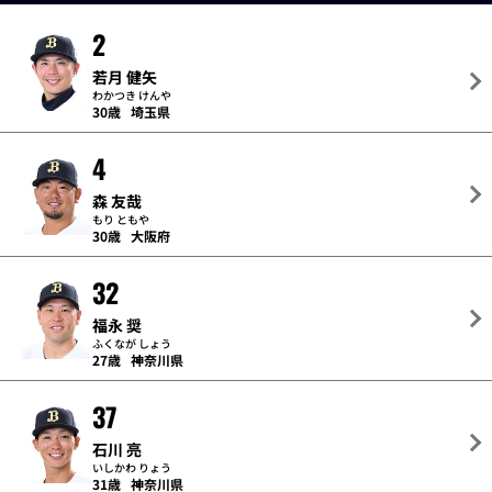
2
若月 健矢
わかつき けんや
30歳
埼玉県
4
森 友哉
もり ともや
30歳
大阪府
32
福永 奨
ふくなが しょう
27歳
神奈川県
37
石川 亮
いしかわ りょう
31歳
神奈川県