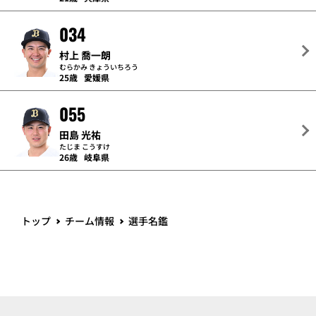
034
村上 喬一朗
むらかみ きょういちろう
25歳
愛媛県
055
田島 光祐
たじま こうすけ
26歳
岐阜県
トップ
チーム情報
選手名鑑