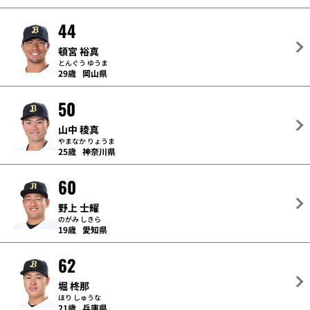
44
頓宮 裕真
とんぐう ゆうま
29歳
岡山県
50
山中 稜真
やまなか りょうま
25歳
神奈川県
60
野上 士耀
のがみ しきら
19歳
愛知県
62
堀 柊那
ほり しゅうな
21歳
兵庫県