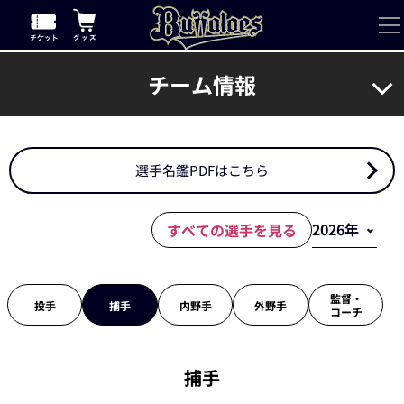
チーム情報
選手名鑑PDFはこちら
すべての選手を見る
監督・
投手
捕手
内野手
外野手
コーチ
捕手