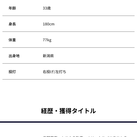
年齢
33歳
身長
180cm
体重
77kg
出身地
新潟県
投打
右投げ/左打ち
経歴・獲得タイトル