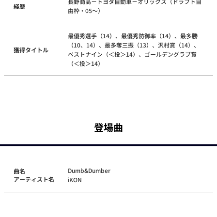
長野商高－トヨタ自動車－オリックス（ドラフト自
経歴
由枠・05～）
最優秀選手（14）、最優秀防御率（14）、最多勝
（10、14）、最多奪三振（13）、沢村賞（14）、
獲得タイトル
ベストナイン（＜投＞14）、ゴールデングラブ賞
（＜投＞14）
登場曲
Dumb&Dumber
曲名
アーティスト名
iKON