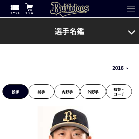
選手名鑑
監督・
投手
捕手
内野手
外野手
コーチ