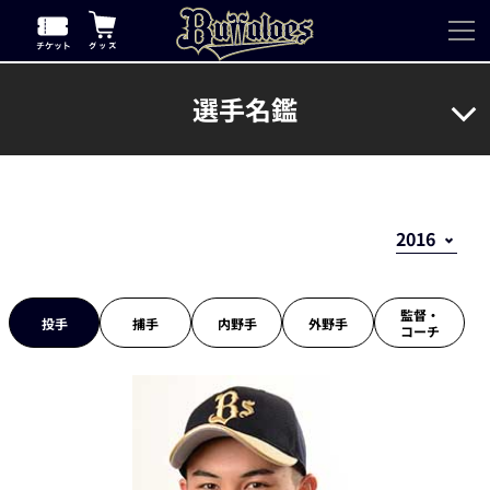
選手名鑑
監督・
投手
捕手
内野手
外野手
コーチ