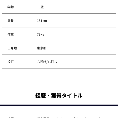
年齢
19歳
身長
181cm
体重
79kg
出身地
東京都
投打
右投げ/右打ち
経歴・獲得タイトル