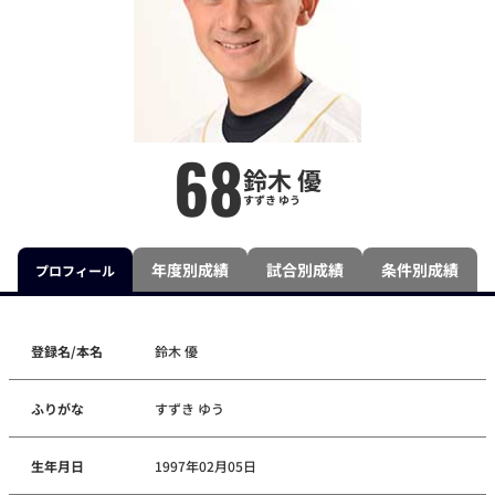
68
鈴木 優
すずき ゆう
年度別成績
試合別成績
条件別成績
プロフィール
登録名/本名
鈴木 優
ふりがな
すずき ゆう
生年月日
1997年02月05日