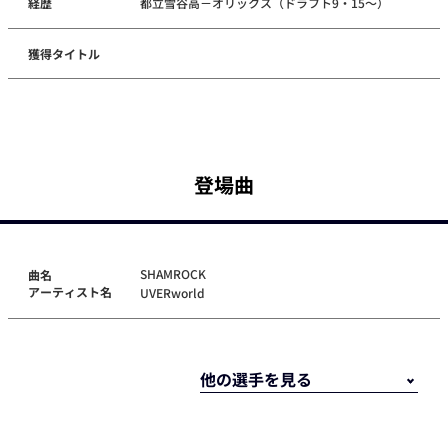
経歴
都立雪谷高－オリックス（ドラフト9・15～）
獲得タイトル
登場曲
SHAMROCK
曲名
アーティスト名
UVERworld