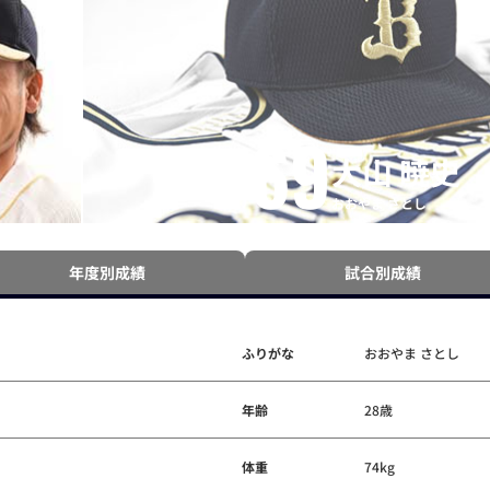
69
大山 暁史
おおやま さとし
年度別成績
試合別成績
ふりがな
おおやま さとし
年齢
28歳
体重
74kg