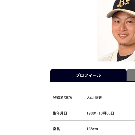
プロフィール
登録名/本名
大山 暁史
生年月日
1988年10月06日
身長
168cm