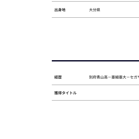
出身地
大分県
経歴
別府青山高－亜細亜大－セガ
獲得タイトル