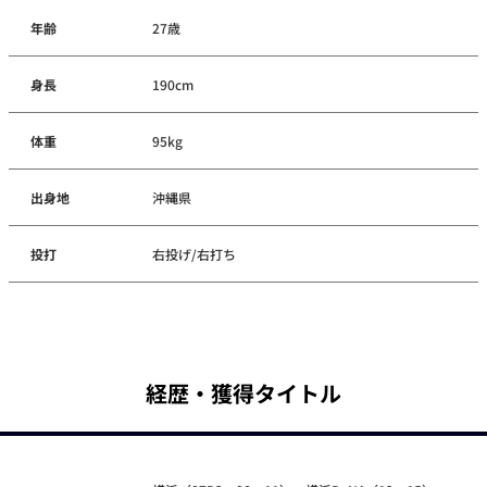
年齢
27歳
身長
190cm
体重
95kg
出身地
沖縄県
投打
右投げ/右打ち
経歴・獲得タイトル