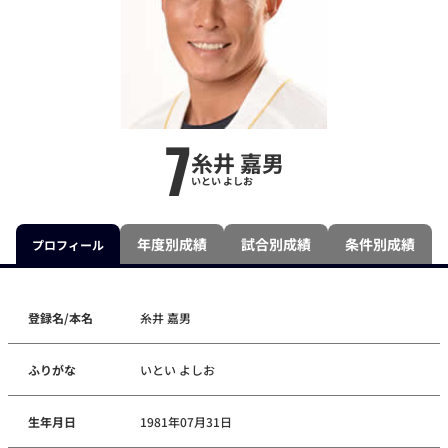
7
糸井 嘉男
いとい よしお
年度別成績
試合別成績
条件別成績
プロフィール
登録名/本名
糸井 嘉男
ふりがな
いとい よしお
生年月日
1981年07月31日