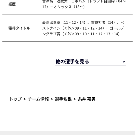
宮津高－近畿大－日本ハム（ドラフト自由枠・04～
経歴
12）－オリックス（13～）
最高出塁率（11・12・14）、首位打者（14）、ベ
獲得タイトル
ストナイン（＜外＞09・11・12・14）、ゴールデ
ングラブ賞（＜外＞09・10・11・12・13・14）
トップ
チーム情報
選手名鑑
糸井 嘉男