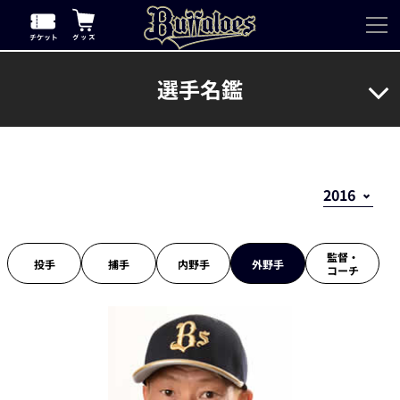
選手名鑑
監督・
投手
捕手
内野手
外野手
コーチ