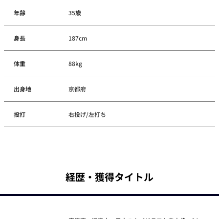
年齢
35歳
身長
187cm
体重
88kg
出身地
京都府
投打
右投げ/左打ち
経歴・獲得タイトル