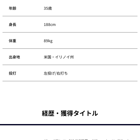
年齢
35歳
身長
188cm
体重
89kg
出身地
米国・イリノイ州
投打
左投げ/右打ち
経歴・獲得タイトル