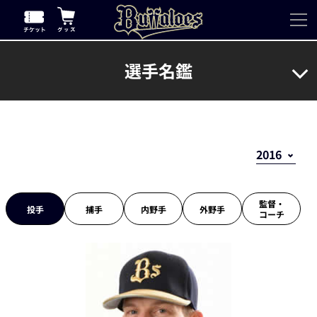
選手名鑑
監督・
投手
捕手
内野手
外野手
コーチ