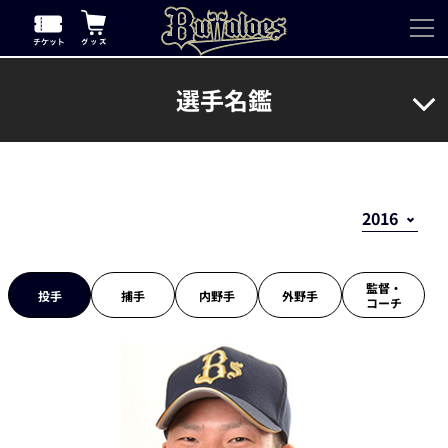
選手名鑑
監督・
投手
捕手
内野手
外野手
コーチ