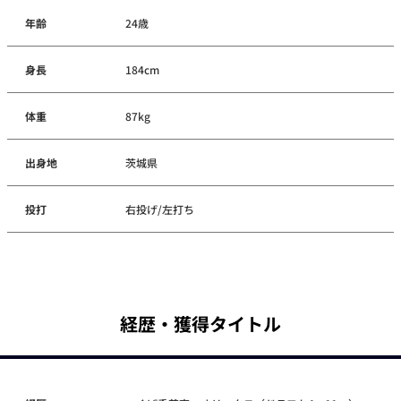
年齢
24歳
身長
184cm
体重
87kg
出身地
茨城県
投打
右投げ/左打ち
経歴・獲得タイトル