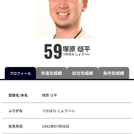
59
塚原 頌平
つかはら しょうへい
年度別成績
試合別成績
条件別成績
プロフィール
登録名/本名
塚原 頌平
ふりがな
つかはら しょうへい
生年月日
1992年07月08日