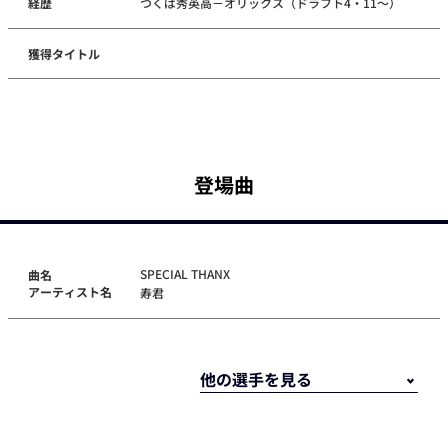
経歴
つくば秀英高－オリックス（ドラフト4・11～）
獲得タイトル
登場曲
SPECIAL THANX
曲名
アーティスト名
寿君